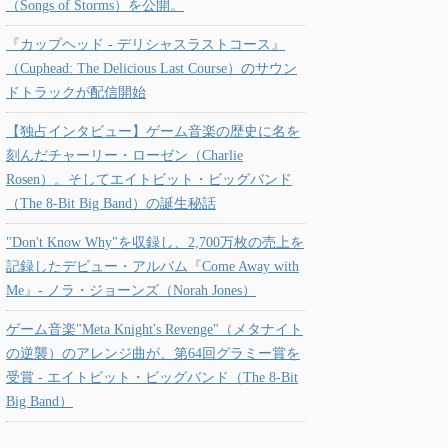
（Songs of Storms）を公開。
『カップヘッド - デリシャスラストコース』
（Cuphead: The Delicious Last Course）のサウン
ドトラックが配信開始
【独占インタビュー】ゲーム音楽の歴史に名を
刻んだチャーリー・ローゼン（Charlie
Rosen）。そしてエイトビット・ビッグバンド
（The 8-Bit Big Band）の誕生秘話
"Don't Know Why"を収録し、2,700万枚の売上を
記録したデビュー・アルバム『Come Away with
Me』- ノラ・ジョーンズ（Norah Jones）
ゲーム音楽"Meta Knight's Revenge"（メタナイト
の逆襲）のアレンジ曲が、第64回グラミー賞を
受賞 - エイトビット・ビッグバンド（The 8-Bit
Big Band）