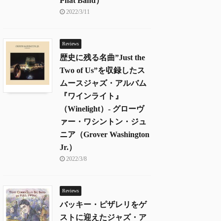
Phat Band）
2022/3/11
Reviews
歴史に残る名曲”Just the
Two of Us”を収録したス
ムースジャズ・アルバム
『ワインライト』
（Winelight）- グローヴ
ァー・ワシントン・ジュ
ニア（Grover Washington
Jr.）
2022/3/8
Reviews
バッキー・ピザレリをゲ
ストに迎えたジャズ・ア