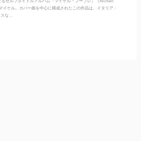
なるセルフタイトルアルバム『マイケル・ブーブレ』（Michael
したマイケル。カバー曲を中心に構成されたこの作品は、イタリア・
 ...