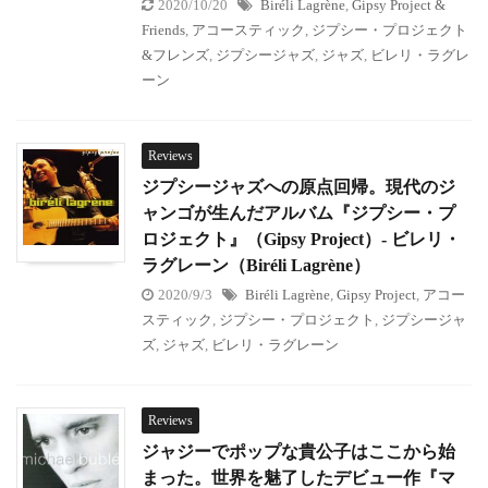
2020/10/20
Biréli Lagrène
,
Gipsy Project &
Friends
,
アコースティック
,
ジプシー・プロジェクト
&フレンズ
,
ジプシージャズ
,
ジャズ
,
ビレリ・ラグレ
ーン
Reviews
ジプシージャズへの原点回帰。現代のジ
ャンゴが生んだアルバム『ジプシー・プ
ロジェクト』（Gipsy Project）- ビレリ・
ラグレーン（Biréli Lagrène）
2020/9/3
Biréli Lagrène
,
Gipsy Project
,
アコー
スティック
,
ジプシー・プロジェクト
,
ジプシージャ
ズ
,
ジャズ
,
ビレリ・ラグレーン
Reviews
ジャジーでポップな貴公子はここから始
まった。世界を魅了したデビュー作『マ