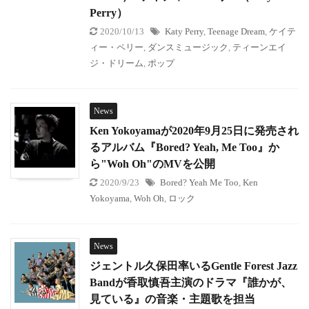
Perry）
2020/10/13
Katy Perry
,
Teenage Dream
,
ケイテ
ィー・ペリー
,
ダンスミュージック
,
ティーンエイ
ジ・ドリーム
,
ポップ
News
Ken Yokoyamaが2020年9月25日に発売され
るアルバム『Bored? Yeah, Me Too』か
ら"Woh Oh"のMVを公開
2020/9/23
Bored? Yeah Me Too
,
Ken
Yokoyama
,
Woh Oh
,
ロック
News
ジェントル久保田率いるGentle Forest Jazz
Bandが香取慎吾主演のドラマ『誰かが、
見ている』の音楽・主題歌を担当