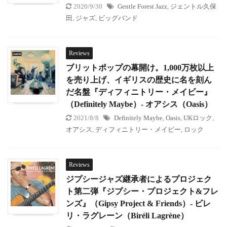
2020/9/30
Gentle Forest Jazz
,
ジェントル久保
田
,
ジャズ
,
ビッグバンド
Reviews
ブリットポップの幕開け。1,000万枚以上
を売り上げ、イギリスの歴史に名を刻ん
だ名盤『ディフィニトリー・メイビー』
（Definitely Maybe）- オアシス（Oasis）
2021/8/8
Definitely Maybe
,
Oasis
,
UKロック
,
オアシス
,
ディフィニトリー・メイビー
,
ロック
Reviews
ジプシージャズ継承者によるプロジェク
ト第二弾『ジプシー・プロジェクト&フレ
ンズ』（Gipsy Project & Friends）- ビレ
リ・ラグレーン（Biréli Lagrène）