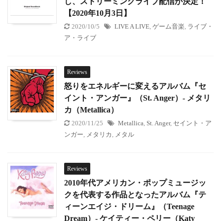
し、ストリーミングライブ配信が決定！
【2020年10月3日】
2020/10/5
LIVE A LIVE
,
ゲーム音楽
,
ライブ・
ア・ライブ
Reviews
怒りをエネルギーに変えるアルバム『セ
イント・アンガー』（St. Anger）- メタリ
カ（Metallica）
2020/11/25
Metallica
,
St. Anger
,
セイント・ア
ンガー
,
メタリカ
,
メタル
Reviews
2010年代アメリカン・ポップミュージッ
クを代表する作品となったアルバム『テ
ィーンエイジ・ドリーム』（Teenage
Dream）- ケイティー・ペリー（Katy