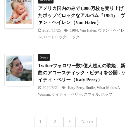
アメリカ国内のみで1,000万枚を売り上げ
たポップでロックなアルバム『1984』- ヴ
ァン・ヘイレン（Van Halen）
2020/11/25
1984
,
Van Halen
,
ヴァン・ヘイレ
ン
,
ハードロック
,
ロック
News
Twitterフォロワー数1億人超えの歌姫、新
曲のアコースティック・ビデオを公開 - ケ
イティ・ペリー（Katy Perry）
2020/8/21
Katy Perry
,
Smile
,
What Makes A
Woman
,
ケイティ・ペリー
,
スマイル
,
ポップ
1
2
3
Next »