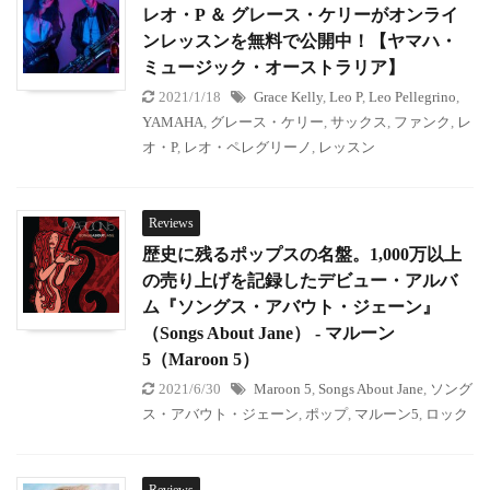
レオ・P ＆ グレース・ケリーがオンライ
ンレッスンを無料で公開中！【ヤマハ・
ミュージック・オーストラリア】
2021/1/18
Grace Kelly
,
Leo P
,
Leo Pellegrino
,
YAMAHA
,
グレース・ケリー
,
サックス
,
ファンク
,
レ
オ・P
,
レオ・ペレグリーノ
,
レッスン
Reviews
歴史に残るポップスの名盤。1,000万以上
の売り上げを記録したデビュー・アルバ
ム『ソングス・アバウト・ジェーン』
（Songs About Jane） - マルーン
5（Maroon 5）
2021/6/30
Maroon 5
,
Songs About Jane
,
ソング
ス・アバウト・ジェーン
,
ポップ
,
マルーン5
,
ロック
Reviews