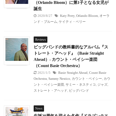
（Orlando Bloom）に第1子となる女児が
誕生
2020/8/27
Katy Perry
,
Orlando Bloom
,
オーラ
ンド・ブルーム
,
ケイティ・ペリー
Reviews
ビッグバンドの教科書的なアルバム『ス
トレート・アヘッド』（Basie Straight
Ahead）- カウント・ベイシー楽団
（Count Basie Orchestra）
2021/1/5
Basie Straight Ahead
,
Count Basie
Orchestra
,
Sammy Nestico
,
カウント・ベイシー
,
カウ
ント・ベイシー楽団
,
サミー・ネスティコ
,
ジャズ
,
ストレート・アヘッド
,
ビッグバンド
News
生誕20周年を迎えた名作『ドラゴンクエ