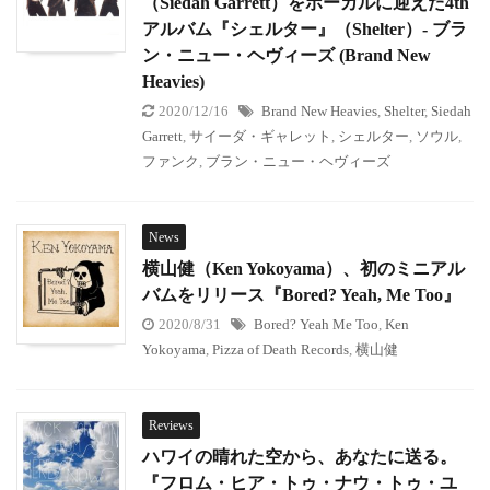
（Siedah Garrett）をボーカルに迎えた4th
アルバム『シェルター』（Shelter）- ブラ
ン・ニュー・ヘヴィーズ (Brand New
Heavies)
2020/12/16
Brand New Heavies
,
Shelter
,
Siedah
Garrett
,
サイーダ・ギャレット
,
シェルター
,
ソウル
,
ファンク
,
ブラン・ニュー・ヘヴィーズ
News
横山健（Ken Yokoyama）、初のミニアル
バムをリリース『Bored? Yeah, Me Too』
2020/8/31
Bored? Yeah Me Too
,
Ken
Yokoyama
,
Pizza of Death Records
,
横山健
Reviews
ハワイの晴れた空から、あなたに送る。
『フロム・ヒア・トゥ・ナウ・トゥ・ユ