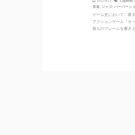
2022/4/11
Cuphead
,
音楽
,
ジャズ
,
バーバーシ
ゲーム史において、重大
アクションゲーム『カップ
枚ものフレームを書き上げ 