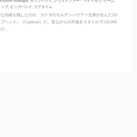
Kristofer Maddigan
,
カップヘッド
,
クリストファー・マディガン
,
ゲーム
ョップ
,
ビッグバンド
,
ラグタイム
な功績を残したのが、カナダのモルデンハウアー兄弟が生んだ2D
ヘッド』（Cuphead）だ。昔ながらの手描きスタイルで120,000
...