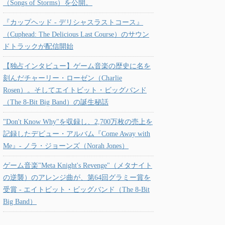
（Songs of Storms）を公開。
『カップヘッド - デリシャスラストコース』
（Cuphead: The Delicious Last Course）のサウン
ドトラックが配信開始
【独占インタビュー】ゲーム音楽の歴史に名を
刻んだチャーリー・ローゼン（Charlie
Rosen）。そしてエイトビット・ビッグバンド
（The 8-Bit Big Band）の誕生秘話
"Don't Know Why"を収録し、2,700万枚の売上を
記録したデビュー・アルバム『Come Away with
Me』- ノラ・ジョーンズ（Norah Jones）
ゲーム音楽"Meta Knight's Revenge"（メタナイト
の逆襲）のアレンジ曲が、第64回グラミー賞を
受賞 - エイトビット・ビッグバンド（The 8-Bit
Big Band）