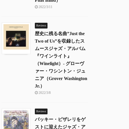
Phat Band）
2022/3/11
Reviews
歴史に残る名曲”Just the
Two of Us”を収録したス
ムースジャズ・アルバム
『ワインライト』
（Winelight）- グローヴ
ァー・ワシントン・ジュ
ニア（Grover Washington
Jr.）
2022/3/8
Reviews
バッキー・ピザレリをゲ
ストに迎えたジャズ・ア