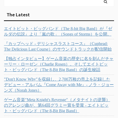
The Latest
エイトビット・ビッグバンド（The 8-bit Big Band）が『ゼ
ルダの伝説』より「嵐の歌」（Songs of Storms）を公開。
『カップヘッド - デリシャスラストコース』（Cuphead:
The Delicious Last Course）のサウンドトラックが配信開始
【独占インタビュー】ゲーム音楽の歴史に名を刻んだチャ
ーリー・ローゼン（Charlie Rosen）。そしてエイトビッ
ト・ビッグバンド（The 8-Bit Big Band）の誕生秘話
"Don't Know Why"を収録し、2,700万枚の売上を記録した
デビュー・アルバム『Come Away with Me』- ノラ・ジョー
ンズ（Norah Jones）
ゲーム音楽"Meta Knight's Revenge"（メタナイトの逆襲）
のアレンジ曲が、第64回グラミー賞を受賞 - エイトビッ
ト・ビッグバンド（The 8-Bit Big Band）