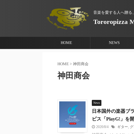
音楽を愛する人へ贈る
Tororopizza 
HOME
NEWS
HOME
>
神田商会
神田商会
News
日本国外の楽器ブ
ビス「PlayG!」を
2020/8/4
ギター
,
グ