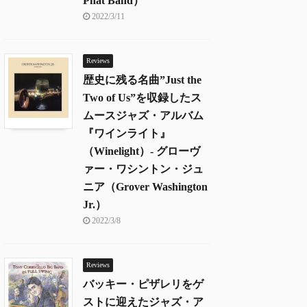
Phat Band）
2022/3/11
Reviews
歴史に残る名曲”Just the
Two of Us”を収録したス
ムースジャズ・アルバム
『ワインライト』
（Winelight）- グローヴ
ァー・ワシントン・ジュ
ニア（Grover Washington
Jr.）
2022/3/8
Reviews
バッキー・ピザレリをゲ
ストに迎えたジャズ・ア