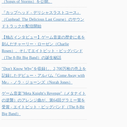
（Songs of Storms）を公開。
『カップヘッド - デリシャスラストコース』
（Cuphead: The Delicious Last Course）のサウン
ドトラックが配信開始
【独占インタビュー】ゲーム音楽の歴史に名を
刻んだチャーリー・ローゼン（Charlie
Rosen）。そしてエイトビット・ビッグバンド
（The 8-Bit Big Band）の誕生秘話
"Don't Know Why"を収録し、2,700万枚の売上を
記録したデビュー・アルバム『Come Away with
Me』- ノラ・ジョーンズ（Norah Jones）
ゲーム音楽"Meta Knight's Revenge"（メタナイト
の逆襲）のアレンジ曲が、第64回グラミー賞を
受賞 - エイトビット・ビッグバンド（The 8-Bit
Big Band）