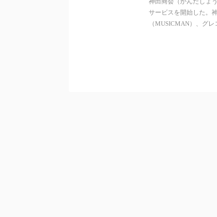
神田商会（かんだしょう
サービスを開始した。神
（MUSICMAN）、グレコ（G