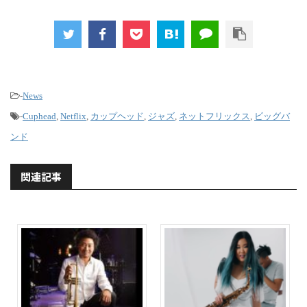
-
News
-
Cuphead
,
Netflix
,
カップヘッド
,
ジャズ
,
ネットフリックス
,
ビッグバ
ンド
関連記事