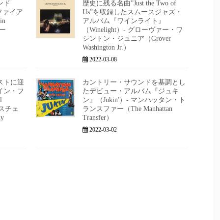
ンド
歴史に残る名曲”Just the Two of
）がファイア
Us”を収録したスムースジャズ・
in
アルバム『ワインライト』
バー
（Winelight）- グローヴァー・ワ
シントン・ジュニア（Grover
Washington Jr.）
2022-03-08
ストに迎
カントリー・サウンドを基調とし
イン・フ
たデビュー・アルバム『ジュキ
l
ン』（Jukin'）- マンハッタン・ト
ビスチェ
ランスファー（The Manhattan
y
Transfer）
2022-03-02