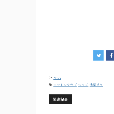
-
News
-
コットンクラブ
,
ジャズ
,
浅葉裕文
関連記事