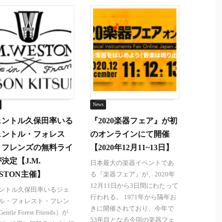
News
ェントル久保田率いる
『2020楽器フェア』が初
ェントル・フォレス
のオンラインにて開催
・フレンズの無料ライ
【2020年12月11~13日】
決定【J.M.
日本最大の楽器イベントであ
STON主催】
る『楽器フェア』が、2020年
12月11日から3日間にわたって
ントル久保田率いるジェ
行われる。 1971年から隔年お
ル・フォレスト・フレン
きに開催されており、今年で
ntle Forest Friends）が
53年目となる今回の楽器フェ