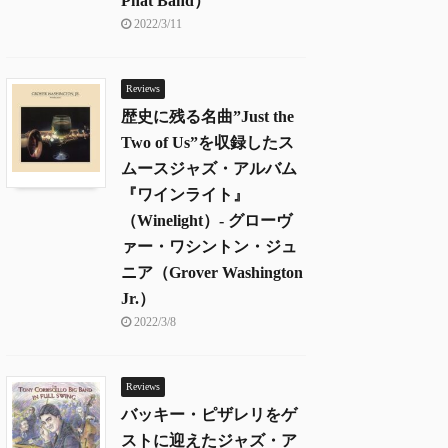
Phat Band）
2022/3/11
Reviews
歴史に残る名曲”Just the
Two of Us”を収録したス
ムースジャズ・アルバム
『ワインライト』
（Winelight）- グローヴ
ァー・ワシントン・ジュ
ニア（Grover Washington
Jr.）
2022/3/8
Reviews
バッキー・ピザレリをゲ
ストに迎えたジャズ・ア