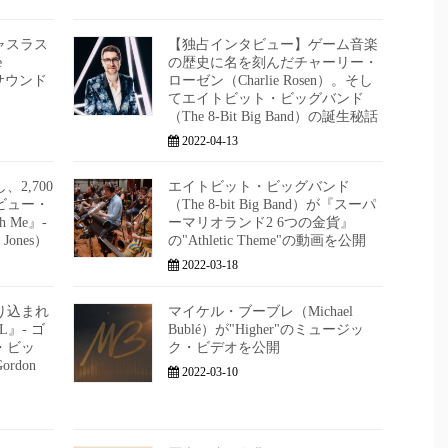
ャスラス
【独占インタビュー】ゲーム音楽
e
の歴史に名を刻んだチャーリー・
e）のサウンド
ローゼン（Charlie Rosen）。そし
てエイトビット・ビッグバンド
（The 8-Bit Big Band）の誕生秘話
2022-04-13
し、2,700
エイトビット・ビッグバンド
ビュー・
（The 8-bit Big Band）が『スーパ
h Me』-
ーマリオランド2 6つの金貨』
ones）
の"Athletic Theme"の動画を公開
2022-03-18
り込まれ
マイケル・ブーブレ（Michael
』- ゴ
Bublé）が"Higher"のミュージッ
・ビッ
ク・ビデオを公開
rdon
2022-03-10