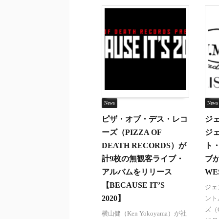
News
News
ピザ・オブ・デス・レコ
ジ
ーズ（PIZZA OF
ジ
DEATH RECORDS）が
ト
計9枚の無観客ライブ・
ブが
アルバムをリリース
WE
【BECAUSE IT’S
ジェ
2020】
ント
ズ（Ge
横山健（Ken Yokoyama）が社