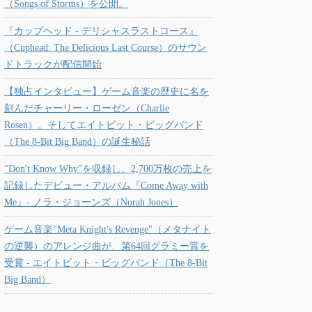
（Songs of Storms）を公開。
『カップヘッド - デリシャスラストコース』
（Cuphead: The Delicious Last Course）のサウン
ドトラックが配信開始
【独占インタビュー】ゲーム音楽の歴史に名を
刻んだチャーリー・ローゼン（Charlie
Rosen）。そしてエイトビット・ビッグバンド
（The 8-Bit Big Band）の誕生秘話
"Don't Know Why"を収録し、2,700万枚の売上を
記録したデビュー・アルバム『Come Away with
Me』- ノラ・ジョーンズ（Norah Jones）
ゲーム音楽"Meta Knight's Revenge"（メタナイト
の逆襲）のアレンジ曲が、第64回グラミー賞を
受賞 - エイトビット・ビッグバンド（The 8-Bit
Big Band）