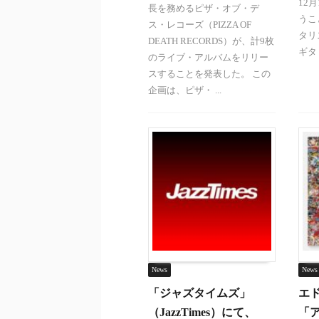
12
長を務めるピザ・オブ・デ
うこ
ス・レコーズ（PIZZA OF
タリ
DEATH RECORDS）が、計9枚
ギタリ
のライブ・アルバムをリリー
スすることを発表した。 この
企画は、ピザ・ ...
News
News
「ジャズタイムズ」
エ
（JazzTimes）にて、
「