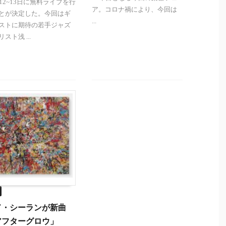
月12~13日に無料ライブを行
ア。コロナ禍により、今回は
とが決定した。今回はギ
...
ストに期待の若手ジャズ
スト浅 ...
ド・シーランが新曲
アフターグロウ」