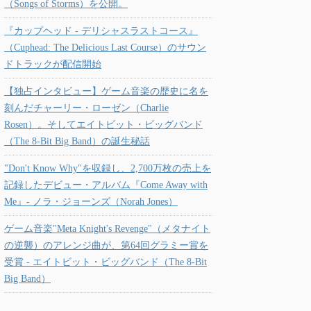
（Songs of Storms）を公開。
『カップヘッド - デリシャスラストコース』
（Cuphead: The Delicious Last Course）のサウン
ドトラックが配信開始
【独占インタビュー】ゲーム音楽の歴史に名を
刻んだチャーリー・ローゼン（Charlie
Rosen）。そしてエイトビット・ビッグバンド
（The 8-Bit Big Band）の誕生秘話
"Don't Know Why"を収録し、2,700万枚の売上を
記録したデビュー・アルバム『Come Away with
Me』- ノラ・ジョーンズ（Norah Jones）
ゲーム音楽"Meta Knight's Revenge"（メタナイト
の逆襲）のアレンジ曲が、第64回グラミー賞を
受賞 - エイトビット・ビッグバンド（The 8-Bit
Big Band）