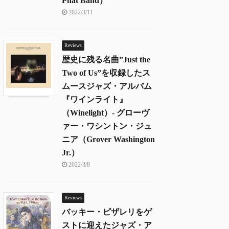
Phat Band）
2022/3/11
Reviews
歴史に残る名曲”Just the
Two of Us”を収録したス
ムースジャズ・アルバム
『ワインライト』
（Winelight）- グローヴ
ァー・ワシントン・ジュ
ニア（Grover Washington
Jr.）
2022/3/8
Reviews
バッキー・ピザレリをゲ
ストに迎えたジャズ・ア