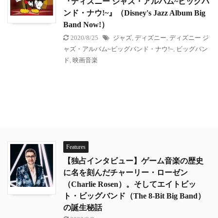
『ディズニー ジャズ・アルバム~ビッグバ
ンド・ナウ!~』（Disney's Jazz Album Big
Band Now!）
2020/8/25
ジャズ
,
ディズニー
,
ディズニー ジ
ャズ・アルバム~ビッグバンド・ナウ!~
,
ビッグバン
ド
,
映画音楽
Features
【独占インタビュー】ゲーム音楽の歴史
に名を刻んだチャーリー・ローゼン
（Charlie Rosen）。そしてエイトビッ
ト・ビッグバンド（The 8-Bit Big Band）
の誕生秘話