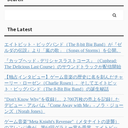
The Latest
エイトビット・ビッグバンド（The 8-bit Big Band）が『ゼ
ルダの伝説』より「嵐の歌」（Songs of Storms）を公開。
『カップヘッド - デリシャスラストコース』（Cuphead:
The Delicious Last Course）のサウンドトラックが配信開始
【独占インタビュー】ゲーム音楽の歴史に名を刻んだチャ
ーリー・ローゼン（Charlie Rosen）。そしてエイトビッ
ト・ビッグバンド（The 8-Bit Big Band）の誕生秘話
"Don't Know Why"を収録し、2,700万枚の売上を記録した
デビュー・アルバム『Come Away with Me』- ノラ・ジョー
ンズ（Norah Jones）
ゲーム音楽"Meta Knight's Revenge"（メタナイトの逆襲）
のアレンジ曲が、第64回グラミー賞を受賞 - エイトビッ