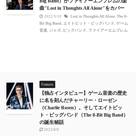
Big Band）がファイアーエンブレムの楽
曲"Lost in Thoughts All Alone"をカバー
2022/3/10
Lost in Thoughts All Alone
,
The 8-
Bit Big Band
,
エイトビット・ビッグバンド
,
ゲーム
音楽
,
ジャズ
,
ビッグバンド
,
ファイアーエムブレム
Features
【独占インタビュー】ゲーム音楽の歴史
に名を刻んだチャーリー・ローゼン
（Charlie Rosen）。そしてエイトビッ
ト・ビッグバンド（The 8-Bit Big Band）
の誕生秘話
2023/8/8