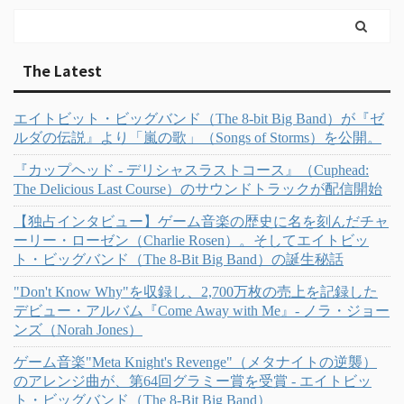
The Latest
エイトビット・ビッグバンド（The 8-bit Big Band）が『ゼ
ルダの伝説』より「嵐の歌」（Songs of Storms）を公開。
『カップヘッド - デリシャスラストコース』（Cuphead:
The Delicious Last Course）のサウンドトラックが配信開始
【独占インタビュー】ゲーム音楽の歴史に名を刻んだチャ
ーリー・ローゼン（Charlie Rosen）。そしてエイトビッ
ト・ビッグバンド（The 8-Bit Big Band）の誕生秘話
"Don't Know Why"を収録し、2,700万枚の売上を記録した
デビュー・アルバム『Come Away with Me』- ノラ・ジョー
ンズ（Norah Jones）
ゲーム音楽"Meta Knight's Revenge"（メタナイトの逆襲）
のアレンジ曲が、第64回グラミー賞を受賞 - エイトビッ
ト・ビッグバンド（The 8-Bit Big Band）