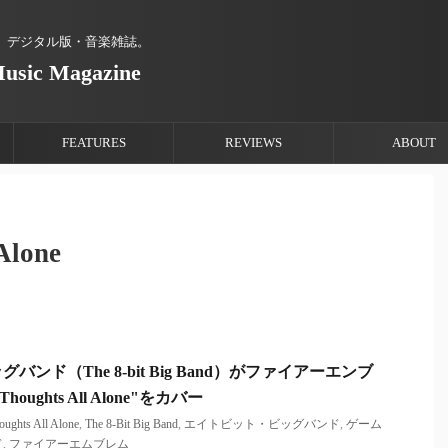
、デジタル版・音楽雑誌。
Music Magazine
FEATURES
REVIEWS
ABOUT
 Alone
ンド（The 8-bit Big Band）がファイアーエンブ
houghts All Alone"をカバー
oughts All Alone
,
The 8-Bit Big Band
,
エイトビット・ビッグバンド
,
ゲーム
ド
,
ファイアーエムブレム