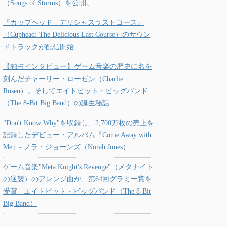
（Songs of Storms）を公開。
『カップヘッド - デリシャスラストコース』
（Cuphead: The Delicious Last Course）のサウン
ドトラックが配信開始
【独占インタビュー】ゲーム音楽の歴史に名を
刻んだチャーリー・ローゼン（Charlie
Rosen）。そしてエイトビット・ビッグバンド
（The 8-Bit Big Band）の誕生秘話
"Don't Know Why"を収録し、2,700万枚の売上を
記録したデビュー・アルバム『Come Away with
Me』- ノラ・ジョーンズ（Norah Jones）
ゲーム音楽"Meta Knight's Revenge"（メタナイト
の逆襲）のアレンジ曲が、第64回グラミー賞を
受賞 - エイトビット・ビッグバンド（The 8-Bit
Big Band）