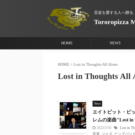
音楽を愛する人へ贈る
Tororopizza 
HOME
NEWS
HOME
>
Lost in Thoughts All Alone
Lost in Thoughts All
News
エイトビット・ビッグバ
レムの楽曲"Lost in T
2022/3/10
Lost in Th
音楽
,
ジャズ
,
ビッグバン