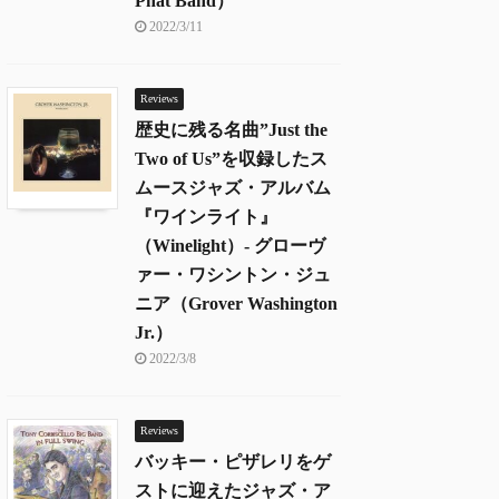
Phat Band）
2022/3/11
Reviews
歴史に残る名曲”Just the
Two of Us”を収録したス
ムースジャズ・アルバム
『ワインライト』
（Winelight）- グローヴ
ァー・ワシントン・ジュ
ニア（Grover Washington
Jr.）
2022/3/8
Reviews
バッキー・ピザレリをゲ
ストに迎えたジャズ・ア