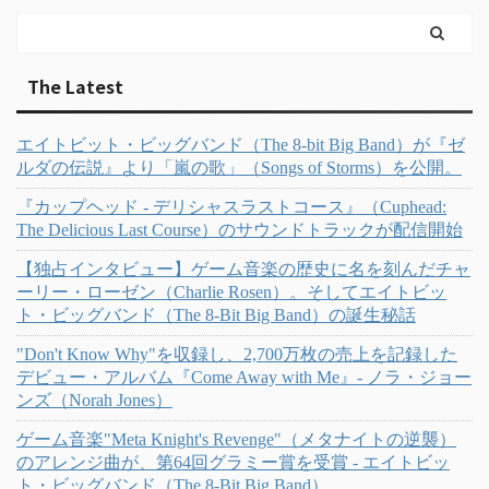
The Latest
エイトビット・ビッグバンド（The 8-bit Big Band）が『ゼ
ルダの伝説』より「嵐の歌」（Songs of Storms）を公開。
『カップヘッド - デリシャスラストコース』（Cuphead:
The Delicious Last Course）のサウンドトラックが配信開始
【独占インタビュー】ゲーム音楽の歴史に名を刻んだチャ
ーリー・ローゼン（Charlie Rosen）。そしてエイトビッ
ト・ビッグバンド（The 8-Bit Big Band）の誕生秘話
"Don't Know Why"を収録し、2,700万枚の売上を記録した
デビュー・アルバム『Come Away with Me』- ノラ・ジョー
ンズ（Norah Jones）
ゲーム音楽"Meta Knight's Revenge"（メタナイトの逆襲）
のアレンジ曲が、第64回グラミー賞を受賞 - エイトビッ
ト・ビッグバンド（The 8-Bit Big Band）