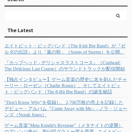
The Latest
エイトビット・ビッグバンド（The 8-bit Big Band）が『ゼ
ルダの伝説』より「嵐の歌」（Songs of Storms）を公開。
『カップヘッド - デリシャスラストコース』（Cuphead:
The Delicious Last Course）のサウンドトラックが配信開始
【独占インタビュー】ゲーム音楽の歴史に名を刻んだチャ
ーリー・ローゼン（Charlie Rosen）。そしてエイトビッ
ト・ビッグバンド（The 8-Bit Big Band）の誕生秘話
"Don't Know Why"を収録し、2,700万枚の売上を記録した
デビュー・アルバム『Come Away with Me』- ノラ・ジョー
ンズ（Norah Jones）
ゲーム音楽"Meta Knight's Revenge"（メタナイトの逆襲）
のアレンジ曲が、第64回グラミー賞を受賞 - エイトビッ