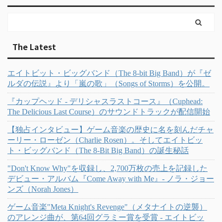
The Latest
エイトビット・ビッグバンド（The 8-bit Big Band）が『ゼ
ルダの伝説』より「嵐の歌」（Songs of Storms）を公開。
『カップヘッド - デリシャスラストコース』（Cuphead:
The Delicious Last Course）のサウンドトラックが配信開始
【独占インタビュー】ゲーム音楽の歴史に名を刻んだチャ
ーリー・ローゼン（Charlie Rosen）。そしてエイトビッ
ト・ビッグバンド（The 8-Bit Big Band）の誕生秘話
"Don't Know Why"を収録し、2,700万枚の売上を記録した
デビュー・アルバム『Come Away with Me』- ノラ・ジョー
ンズ（Norah Jones）
ゲーム音楽"Meta Knight's Revenge"（メタナイトの逆襲）
のアレンジ曲が、第64回グラミー賞を受賞 - エイトビッ