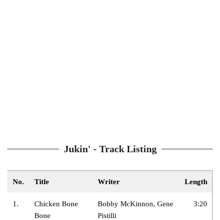
Jukin' - Track Listing
No.
Title
Writer
Length
1.
Chicken Bone
Bobby McKinnon, Gene
3:20
Bone
Pistilli