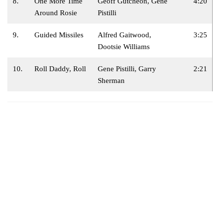
8.
One More Time
Geoff Gutcheon, Gene
4:20
Around Rosie
Pistilli
9.
Guided Missiles
Alfred Gaitwood,
3:25
Dootsie Williams
10.
Roll Daddy, Roll
Gene Pistilli, Garry
2:21
Sherman