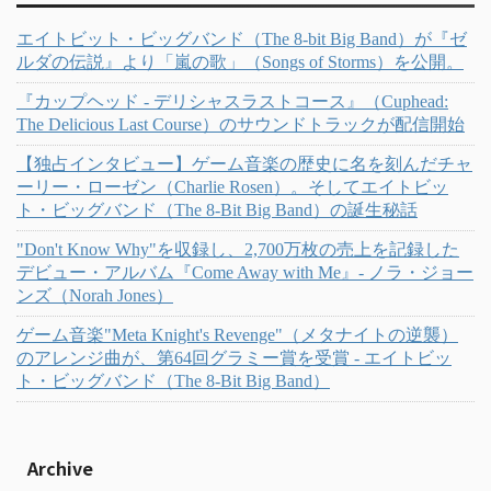
エイトビット・ビッグバンド（The 8-bit Big Band）が『ゼ
ルダの伝説』より「嵐の歌」（Songs of Storms）を公開。
『カップヘッド - デリシャスラストコース』（Cuphead:
The Delicious Last Course）のサウンドトラックが配信開始
【独占インタビュー】ゲーム音楽の歴史に名を刻んだチャ
ーリー・ローゼン（Charlie Rosen）。そしてエイトビッ
ト・ビッグバンド（The 8-Bit Big Band）の誕生秘話
"Don't Know Why"を収録し、2,700万枚の売上を記録した
デビュー・アルバム『Come Away with Me』- ノラ・ジョー
ンズ（Norah Jones）
ゲーム音楽"Meta Knight's Revenge"（メタナイトの逆襲）
のアレンジ曲が、第64回グラミー賞を受賞 - エイトビッ
ト・ビッグバンド（The 8-Bit Big Band）
Archive