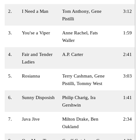
2.
I Need a Man
Tom Anthony, Gene
3:12
Pistilli
3.
You'se a Viper
Anne Rachel, Fats
1:59
Waller
4.
Fair and Tender
A.P. Carter
2:41
Ladies
5.
Rosianna
Terry Cashman, Gene
3:03
Pistilli, Tommy West
6.
Sunny Disposish
Philip Charig, Ira
1:41
Gershwin
7.
Java Jive
Milton Drake, Ben
2:34
Oakland