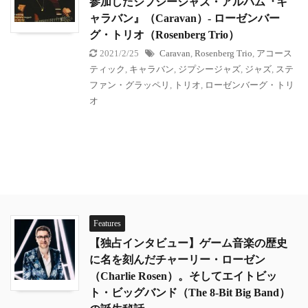
参加したジプシージャズ・アルバム『キ
ャラバン』（Caravan）- ローゼンバー
グ・トリオ（Rosenberg Trio）
2021/2/25
Caravan
,
Rosenberg Trio
,
アコース
ティック
,
キャラバン
,
ジプシージャズ
,
ジャズ
,
ステ
ファン・グラッペリ
,
トリオ
,
ローゼンバーグ・トリ
オ
Features
【独占インタビュー】ゲーム音楽の歴史
に名を刻んだチャーリー・ローゼン
（Charlie Rosen）。そしてエイトビッ
ト・ビッグバンド（The 8-Bit Big Band）