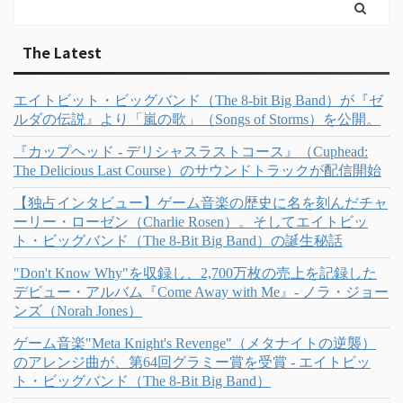
The Latest
エイトビット・ビッグバンド（The 8-bit Big Band）が『ゼ
ルダの伝説』より「嵐の歌」（Songs of Storms）を公開。
『カップヘッド - デリシャスラストコース』（Cuphead:
The Delicious Last Course）のサウンドトラックが配信開始
【独占インタビュー】ゲーム音楽の歴史に名を刻んだチャ
ーリー・ローゼン（Charlie Rosen）。そしてエイトビッ
ト・ビッグバンド（The 8-Bit Big Band）の誕生秘話
"Don't Know Why"を収録し、2,700万枚の売上を記録した
デビュー・アルバム『Come Away with Me』- ノラ・ジョー
ンズ（Norah Jones）
ゲーム音楽"Meta Knight's Revenge"（メタナイトの逆襲）
のアレンジ曲が、第64回グラミー賞を受賞 - エイトビッ
ト・ビッグバンド（The 8-Bit Big Band）