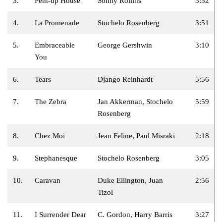
3.
Pent-up House
Sonny Rollins
3:52
4.
La Promenade
Stochelo Rosenberg
3:51
5.
Embraceable
George Gershwin
3:10
You
6.
Tears
Django Reinhardt
5:56
7.
The Zebra
Jan Akkerman, Stochelo
5:59
Rosenberg
8.
Chez Moi
Jean Feline, Paul Misraki
2:18
9.
Stephanesque
Stochelo Rosenberg
3:05
10.
Caravan
Duke Ellington, Juan
2:56
Tizol
11.
I Surrender Dear
C. Gordon, Harry Barris
3:27