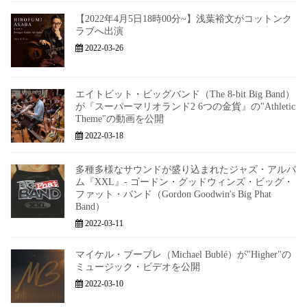
【2022年4月5日18時00分~】浅葉裕文がコットンク
ラブへ出演
2022-03-26
エイトビット・ビッグバンド（The 8-bit Big Band）
が『スーパーマリオランド2 6つの金貨』の"Athletic
Theme"の動画を公開
2022-03-18
多種多様なサウンドが盛り込まれたジャズ・アルバ
ム『XXL』- ゴードン・グッドウィンズ・ビッグ・
ファット・バンド（Gordon Goodwin's Big Phat
Band）
2022-03-11
マイケル・ブーブレ（Michael Bublé）が"Higher"の
ミュージック・ビデオを公開
2022-03-10