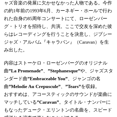
ャズ音楽の発展に欠かせなかった人物である。今作
の約1年前の1993年6月、カーネギー・ホールで行わ
れた自身の85周年コンサートにて、ローゼンバー
グ・トリオを招待し、共演。ここで交友を深めた彼
らはレコーディングを行うことを決意し、ジプシー
ジャズ・アルバム『キャラバン』（Caravan）を生
み出した。
内容はストーケロ・ローゼンバーグのオリジナル
曲
”La Promenade”
、
”Stephanesque”
や、ジャズスタ
ンダード曲
”Embraceable You”
、ジャンゴの名
曲
”Melodie Au Crepuscule”
、
”Tears”
を収録。
おすすめは、アコースティックのサウンドが楽曲に
マッチしている
”Caravan”
。タイトル・ナンバーに
もなったデューク・エリントンの名曲を、スピード