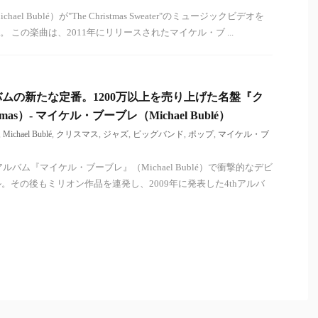
l Bublé）が"The Christmas Sweater"のミュージックビデオを
た。 この楽曲は、2011年にリリースされたマイケル・ブ ...
ムの新たな定番。1200万以上を売り上げた名盤『ク
mas）- マイケル・ブーブレ（Michael Bublé）
,
Michael Bublé
,
クリスマス
,
ジャズ
,
ビッグバンド
,
ポップ
,
マイケル・ブ
ルバム『マイケル・ブーブレ』（Michael Bublé）で衝撃的なデビ
。その後もミリオン作品を連発し、2009年に発表した4thアルバ