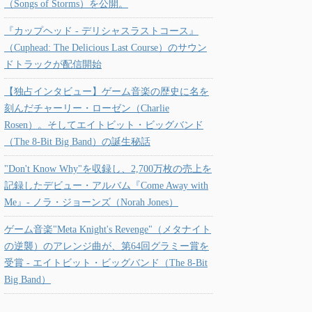
（Songs of Storms）を公開。
『カップヘッド - デリシャスラストコース』
（Cuphead: The Delicious Last Course）のサウン
ドトラックが配信開始
【独占インタビュー】ゲーム音楽の歴史に名を
刻んだチャーリー・ローゼン（Charlie
Rosen）。そしてエイトビット・ビッグバンド
（The 8-Bit Big Band）の誕生秘話
"Don't Know Why"を収録し、2,700万枚の売上を
記録したデビュー・アルバム『Come Away with
Me』- ノラ・ジョーンズ（Norah Jones）
ゲーム音楽"Meta Knight's Revenge"（メタナイト
の逆襲）のアレンジ曲が、第64回グラミー賞を
受賞 - エイトビット・ビッグバンド（The 8-Bit
Big Band）