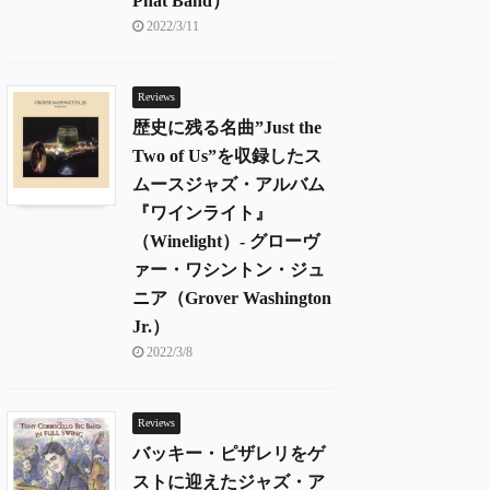
Phat Band）
2022/3/11
Reviews
歴史に残る名曲”Just the
Two of Us”を収録したス
ムースジャズ・アルバム
『ワインライト』
（Winelight）- グローヴ
ァー・ワシントン・ジュ
ニア（Grover Washington
Jr.）
2022/3/8
Reviews
バッキー・ピザレリをゲ
ストに迎えたジャズ・ア