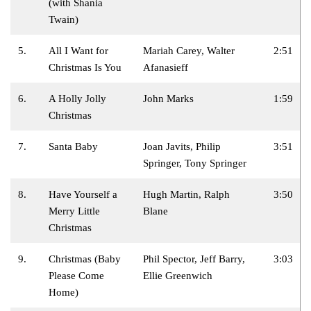
(with Shania
Twain)
5.
All I Want for
Mariah Carey, Walter
2:51
Christmas Is You
Afanasieff
6.
A Holly Jolly
John Marks
1:59
Christmas
7.
Santa Baby
Joan Javits, Philip
3:51
Springer, Tony Springer
8.
Have Yourself a
Hugh Martin, Ralph
3:50
Merry Little
Blane
Christmas
9.
Christmas (Baby
Phil Spector, Jeff Barry,
3:03
Please Come
Ellie Greenwich
Home)