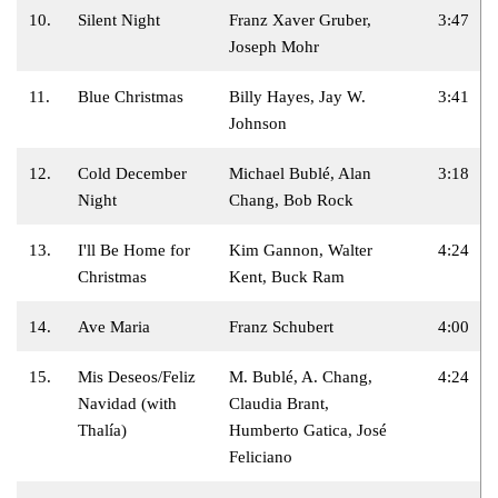
10.
Silent Night
Franz Xaver Gruber,
3:47
Joseph Mohr
11.
Blue Christmas
Billy Hayes, Jay W.
3:41
Johnson
12.
Cold December
Michael Bublé, Alan
3:18
Night
Chang, Bob Rock
13.
I'll Be Home for
Kim Gannon, Walter
4:24
Christmas
Kent, Buck Ram
14.
Ave Maria
Franz Schubert
4:00
15.
Mis Deseos/Feliz
M. Bublé, A. Chang,
4:24
Navidad (with
Claudia Brant,
Thalía)
Humberto Gatica, José
Feliciano