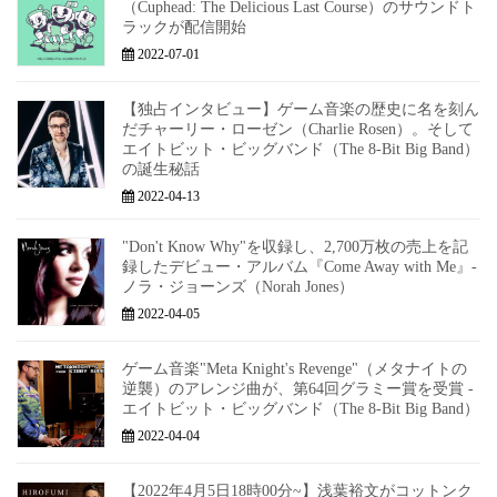
（Cuphead: The Delicious Last Course）のサウンドト
ラックが配信開始
2022-07-01
【独占インタビュー】ゲーム音楽の歴史に名を刻ん
だチャーリー・ローゼン（Charlie Rosen）。そして
エイトビット・ビッグバンド（The 8-Bit Big Band）
の誕生秘話
2022-04-13
"Don't Know Why"を収録し、2,700万枚の売上を記
録したデビュー・アルバム『Come Away with Me』-
ノラ・ジョーンズ（Norah Jones）
2022-04-05
ゲーム音楽"Meta Knight's Revenge"（メタナイトの
逆襲）のアレンジ曲が、第64回グラミー賞を受賞 -
エイトビット・ビッグバンド（The 8-Bit Big Band）
2022-04-04
【2022年4月5日18時00分~】浅葉裕文がコットンク