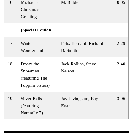
16.
Michael's
M. Bublé
0:05
Christmas
Greeting
[Special Edition]
17.
Winter
Felix Bernard, Richard
2:29
Wonderland
B. Smith
18.
Frosty the
Jack Rollins, Steve
2:40
Snowman
Nelson
(featuring The
Puppini Sisters)
19.
Silver Bells
Jay Livingston, Ray
3:06
(featuring
Evans
Naturally 7)