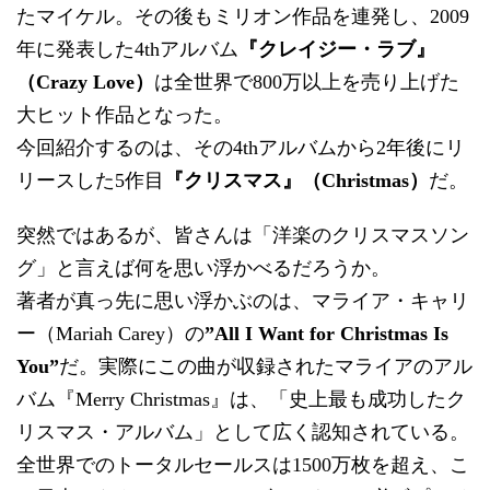
たマイケル。その後もミリオン作品を連発し、2009
年に発表した4thアルバム
『クレイジー・ラブ』
（Crazy Love）
は全世界で800万以上を売り上げた
大ヒット作品となった。
今回紹介するのは、その4thアルバムから2年後にリ
リースした5作目
『クリスマス』（Christmas）
だ。
突然ではあるが、皆さんは「洋楽のクリスマスソン
グ」と言えば何を思い浮かべるだろうか。
著者が真っ先に思い浮かぶのは、マライア・キャリ
ー（Mariah Carey）の
”All I Want for Christmas Is
You”
だ。実際にこの曲が収録されたマライアのアル
バム『Merry Christmas』は、「史上最も成功したク
リスマス・アルバム」として広く認知されている。
全世界でのトータルセールスは1500万枚を超え、こ