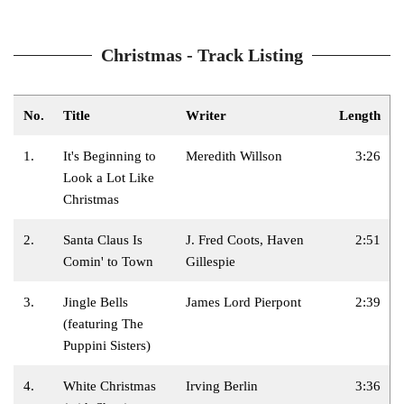
Christmas - Track Listing
No.
Title
Writer
Length
1.
It's Beginning to
Meredith Willson
3:26
Look a Lot Like
Christmas
2.
Santa Claus Is
J. Fred Coots, Haven
2:51
Comin' to Town
Gillespie
3.
Jingle Bells
James Lord Pierpont
2:39
(featuring The
Puppini Sisters)
4.
White Christmas
Irving Berlin
3:36