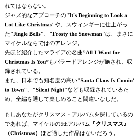
れてはならない。
ジャズ的なアプローチの
"It's Beginning to Look a
Lot Like Christmas"
や、スウィンギーに仕上がっ
た
"Jingle Bells"
、
"Frosty the Snowman"
は、まさに
マイケルならではのアレンジ。
先ほど紹介したマライアの名曲
”All I Want for
Christmas Is You”
もバラードアレンジが施され、収
録されている。
また、日本でも知名度の高い
"Santa Claus Is Comin'
to Town"
、
"Silent Night"
なども収録されているた
め、全編を通して楽しめること間違いなしだ。
もしあなたがクリスマス・アルバムを探しているの
であれば、マイケルの5thアルバム
『クリスマス』
（Christmas）
ほど適した作品はないだろう。