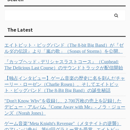
The Latest
エイトビット・ビッグバンド（The 8-bit Big Band）が『ゼ
ルダの伝説』より「嵐の歌」（Songs of Storms）を公開。
『カップヘッド - デリシャスラストコース』（Cuphead:
The Delicious Last Course）のサウンドトラックが配信開始
【独占インタビュー】ゲーム音楽の歴史に名を刻んだチャ
ーリー・ローゼン（Charlie Rosen）。そしてエイトビッ
ト・ビッグバンド（The 8-Bit Big Band）の誕生秘話
"Don't Know Why"を収録し、2,700万枚の売上を記録した
デビュー・アルバム『Come Away with Me』- ノラ・ジョー
ンズ（Norah Jones）
ゲーム音楽"Meta Knight's Revenge"（メタナイトの逆襲）
のアレンジ曲が、第64回グラミー賞を受賞 - エイトビッ