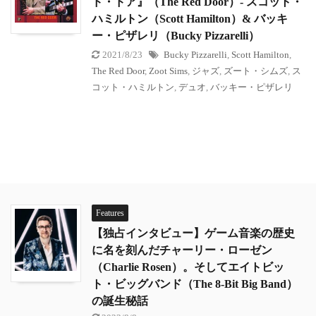
ド・ドア』（The Red Door）- スコット・
ハミルトン（Scott Hamilton）& バッキ
ー・ピザレリ（Bucky Pizzarelli）
2021/8/23
Bucky Pizzarelli
,
Scott Hamilton
,
The Red Door
,
Zoot Sims
,
ジャズ
,
ズート・シムズ
,
ス
コット・ハミルトン
,
デュオ
,
バッキー・ピザレリ
Features
【独占インタビュー】ゲーム音楽の歴史
に名を刻んだチャーリー・ローゼン
（Charlie Rosen）。そしてエイトビッ
ト・ビッグバンド（The 8-Bit Big Band）
の誕生秘話