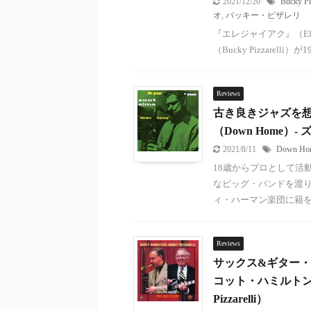
2021/12/20
Bucky Piz
オ
,
バッキー・ピザレリ
『エレジャイアク』（Ele
（Bucky Pizzare
Reviews
古き良きジャズを
（Down Home）-
2021/8/11
Down Ho
18歳からプロとして活
なビッグ・バンドを渡り歩
ィ・ハーマン楽団に籍を置き
Reviews
サックス&ギター・デ
コット・ハミルトン（S
Pizzarelli）