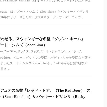
zarelli
,
Elegiac
,
Zoot Sims
,
エレジャイアク
,
ジャズ
,
ズート・シムズ
,
デュ
giac）は、ズート・シムズ（Zoot Sims）とバッキー・ピザレリ
lli）が1996年にリリースしたサックス&ギターデュオ・アルバムで ...
想わせる、スウィンギーな名盤『ダウン・ホーム』
 ズート・シムズ（Zoot Sims）
me
,
Zoot Sims
,
サックス
,
ジャズ
,
ズート・シムズ
,
ダウン・ホーム
動を始め、ベニー・グッドマン楽団、バディ・リッチ楽団など著名
いたズート・シムズ（Zoot Sims）。1947年からは第2期ウデ
 ...
ュオの名盤『レッド・ドア』（The Red Door）- ス
cott Hamilton）& バッキー・ピザレリ（Bucky