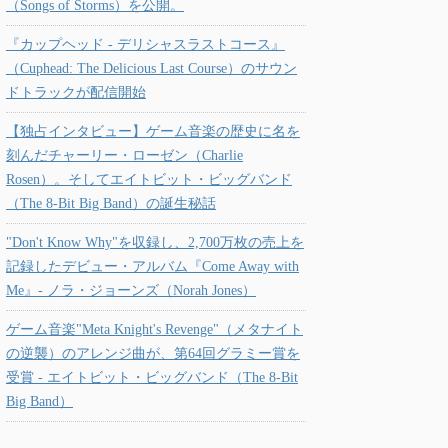
（Songs of Storms）を公開。
『カップヘッド - デリシャスラストコース』
（Cuphead: The Delicious Last Course）のサウン
ドトラックが配信開始
【独占インタビュー】ゲーム音楽の歴史に名を
刻んだチャーリー・ローゼン（Charlie
Rosen）。そしてエイトビット・ビッグバンド
（The 8-Bit Big Band）の誕生秘話
"Don't Know Why"を収録し、2,700万枚の売上を
記録したデビュー・アルバム『Come Away with
Me』- ノラ・ジョーンズ（Norah Jones）
ゲーム音楽"Meta Knight's Revenge"（メタナイト
の逆襲）のアレンジ曲が、第64回グラミー賞を
受賞 - エイトビット・ビッグバンド（The 8-Bit
Big Band）