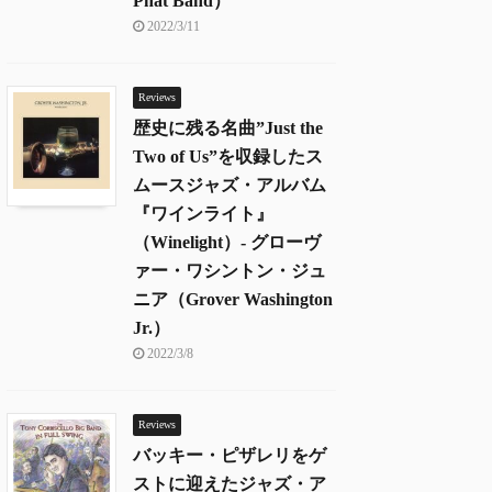
Phat Band）
2022/3/11
Reviews
歴史に残る名曲”Just the
Two of Us”を収録したス
ムースジャズ・アルバム
『ワインライト』
（Winelight）- グローヴ
ァー・ワシントン・ジュ
ニア（Grover Washington
Jr.）
2022/3/8
Reviews
バッキー・ピザレリをゲ
ストに迎えたジャズ・ア