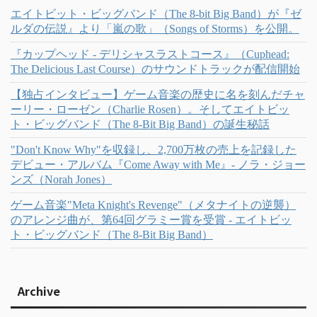
エイトビット・ビッグバンド（The 8-bit Big Band）が『ゼ
ルダの伝説』より「嵐の歌」（Songs of Storms）を公開。
『カップヘッド - デリシャスラストコース』（Cuphead:
The Delicious Last Course）のサウンドトラックが配信開始
【独占インタビュー】ゲーム音楽の歴史に名を刻んだチャ
ーリー・ローゼン（Charlie Rosen）。そしてエイトビッ
ト・ビッグバンド（The 8-Bit Big Band）の誕生秘話
"Don't Know Why"を収録し、2,700万枚の売上を記録した
デビュー・アルバム『Come Away with Me』- ノラ・ジョー
ンズ（Norah Jones）
ゲーム音楽"Meta Knight's Revenge"（メタナイトの逆襲）
のアレンジ曲が、第64回グラミー賞を受賞 - エイトビッ
ト・ビッグバンド（The 8-Bit Big Band）
Archive