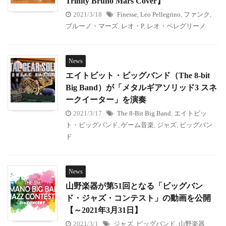
Trinity Bruno Mars Cover】
2021/3/18
Finesse
,
Leo Pellegrino
,
ファンク
,
ブルーノ・マーズ
,
レオ・P
,
レオ・ペレグリーノ
News
エイトビット・ビッグバンド（The 8-bit
Big Band）が「メタルギアソリッド3 スネ
ークイーター」を演奏
2021/3/17
The 8-Bit Big Band
,
エイトビッ
ト・ビッグバンド
,
ゲーム音楽
,
ジャズ
,
ビッグバン
ド
News
山野楽器が第51回となる「ビッグバン
ド・ジャズ・コンテスト」の動画を公開
【～2021年3月31日】
2021/3/1
ジャズ
,
ビッグバンド
,
山野楽器