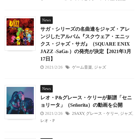
News
サガ・シリーズの名曲達をジャズ・アレ
ンジしたアルバム『スクウェア・エニッ
クス・ジャズ・サガ』（SQUARE ENIX
JAZZ -SaGa-）の発売が決定【2021年3月
17日】
2021/2/26
ゲーム音楽
,
ジャズ
News
レオ・P&グレース・ケリーが新譜「セニ
ョリータ」（Señorita）の動画を公開
2021/2/26
2SAXY
,
グレース・ケリー
,
ジャズ
,
レオ・P