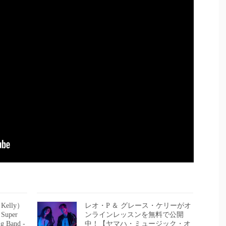
elly）
レオ・P ＆ グレース・ケリーがオ
uper
ンラインレッスンを無料で公開
g Band -
中！【ヤマハ・ミュージック・オ