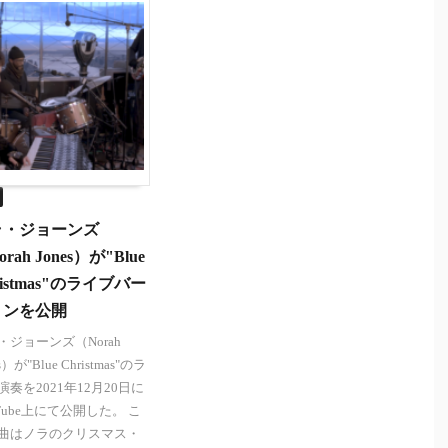
ラ・ジョーンズ
rah Jones）が"Blue
ristmas"のライブバー
ョンを公開
・ジョーンズ（Norah
s）が"Blue Christmas"のラ
演奏を2021年12月20日に
uTube上にて公開した。 こ
曲はノラのクリスマス・