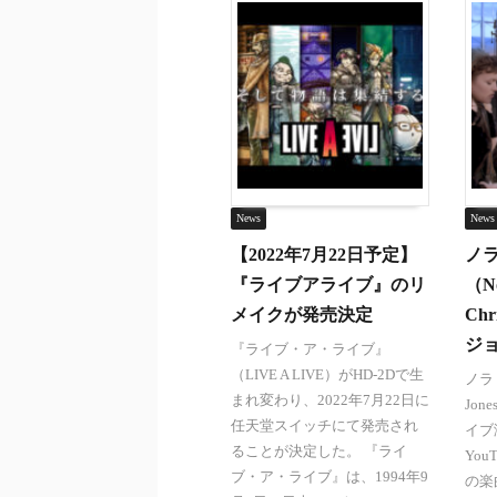
News
News
【2022年7月22日予定】
ノ
『ライブアライブ』のリ
（No
メイクが発売決定
Ch
ジ
『ライブ・ア・ライブ』
（LIVE A LIVE）がHD-2Dで生
ノラ
まれ変わり、2022年7月22日に
Jone
任天堂スイッチにて発売され
イブ
ることが決定した。 『ライ
Yo
ブ・ア・ライブ』は、1994年9
の楽