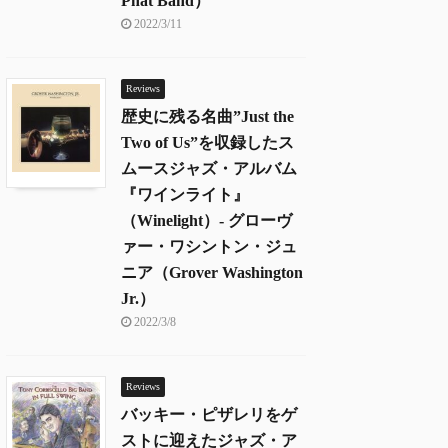
Phat Band）
2022/3/11
Reviews
歴史に残る名曲”Just the
Two of Us”を収録したス
ムースジャズ・アルバム
『ワインライト』
（Winelight）- グローヴ
ァー・ワシントン・ジュ
ニア（Grover Washington
Jr.）
2022/3/8
Reviews
バッキー・ピザレリをゲ
ストに迎えたジャズ・ア