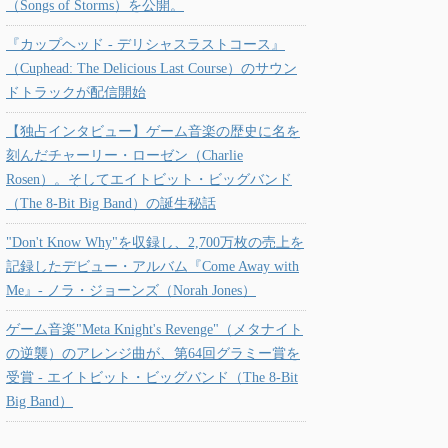
（Songs of Storms）を公開。
『カップヘッド - デリシャスラストコース』
（Cuphead: The Delicious Last Course）のサウン
ドトラックが配信開始
【独占インタビュー】ゲーム音楽の歴史に名を
刻んだチャーリー・ローゼン（Charlie
Rosen）。そしてエイトビット・ビッグバンド
（The 8-Bit Big Band）の誕生秘話
"Don't Know Why"を収録し、2,700万枚の売上を
記録したデビュー・アルバム『Come Away with
Me』- ノラ・ジョーンズ（Norah Jones）
ゲーム音楽"Meta Knight's Revenge"（メタナイト
の逆襲）のアレンジ曲が、第64回グラミー賞を
受賞 - エイトビット・ビッグバンド（The 8-Bit
Big Band）