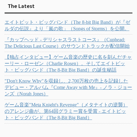
The Latest
エイトビット・ビッグバンド（The 8-bit Big Band）が『ゼ
ルダの伝説』より「嵐の歌」（Songs of Storms）を公開。
『カップヘッド - デリシャスラストコース』（Cuphead:
The Delicious Last Course）のサウンドトラックが配信開始
【独占インタビュー】ゲーム音楽の歴史に名を刻んだチャ
ーリー・ローゼン（Charlie Rosen）。そしてエイトビッ
ト・ビッグバンド（The 8-Bit Big Band）の誕生秘話
"Don't Know Why"を収録し、2,700万枚の売上を記録した
デビュー・アルバム『Come Away with Me』- ノラ・ジョー
ンズ（Norah Jones）
ゲーム音楽"Meta Knight's Revenge"（メタナイトの逆襲）
のアレンジ曲が、第64回グラミー賞を受賞 - エイトビッ
ト・ビッグバンド（The 8-Bit Big Band）