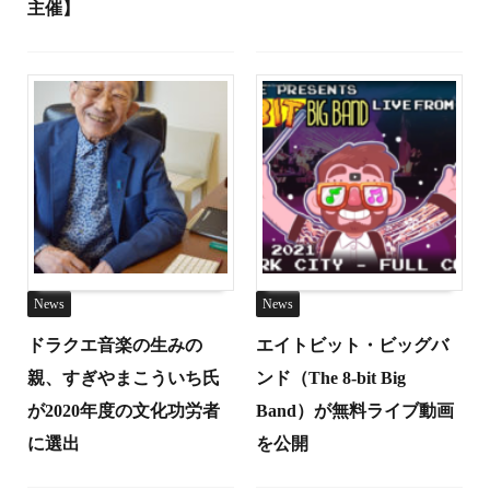
主催】
News
News
ドラクエ音楽の生みの
エイトビット・ビッグバ
親、すぎやまこういち氏
ンド（The 8-bit Big
が2020年度の文化功労者
Band）が無料ライブ動画
に選出
を公開