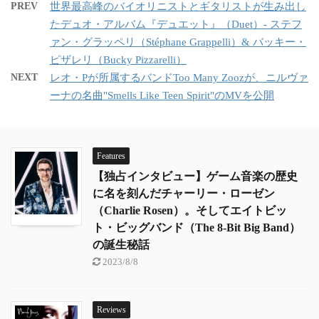
PREV
世界最高峰のバイオリニストとギタリストが生み出し
たデュオ・アルバム『デュエット』（Duet）- ステフ
ァン・グラッペリ（Stéphane Grappelli）& バッキー・
ピザレリ（Bucky Pizzarelli）
NEXT
レオ・Pが所属するバンドToo Many Zoozが、ニルヴァ
ーナの名曲"Smells Like Teen Spirit"のMVを公開
Features
【独占インタビュー】ゲーム音楽の歴史
に名を刻んだチャーリー・ローゼン
（Charlie Rosen）。そしてエイトビッ
ト・ビッグバンド（The 8-Bit Big Band）
の誕生秘話
2023/8/8
Reviews