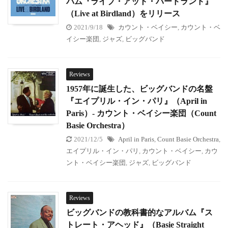
バム『ライブ・アット・バードランド』
（Live at Birdland）をリリース
2021/9/18
カウント・ベイシー
,
カウント・ベ
イシー楽団
,
ジャズ
,
ビッグバンド
Reviews
1957年に誕生した、ビッグバンドの名盤
『エイプリル・イン・パリ』（April in
Paris）- カウント・ベイシー楽団（Count
Basie Orchestra）
2021/12/5
April in Paris
,
Count Basie Orchestra
,
エイプリル・イン・パリ
,
カウント・ベイシー
,
カウ
ント・ベイシー楽団
,
ジャズ
,
ビッグバンド
Reviews
ビッグバンドの教科書的なアルバム『ス
トレート・アヘッド』（Basie Straight