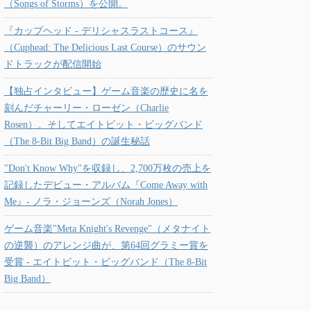
（Songs of Storms）を公開。
『カップヘッド - デリシャスラストコース』
（Cuphead: The Delicious Last Course）のサウン
ドトラックが配信開始
【独占インタビュー】ゲーム音楽の歴史に名を
刻んだチャーリー・ローゼン（Charlie
Rosen）。そしてエイトビット・ビッグバンド
（The 8-Bit Big Band）の誕生秘話
"Don't Know Why"を収録し、2,700万枚の売上を
記録したデビュー・アルバム『Come Away with
Me』- ノラ・ジョーンズ（Norah Jones）
ゲーム音楽"Meta Knight's Revenge"（メタナイト
の逆襲）のアレンジ曲が、第64回グラミー賞を
受賞 - エイトビット・ビッグバンド（The 8-Bit
Big Band）