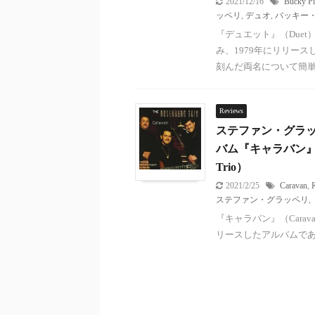
2021/12/16
Bucky Piz
ッペリ
,
デュオ
,
バッキー
『デュエット』（Due
み、1979年にリリー
刻んだ両名について簡単に
Reviews
ステファン・グラ
バム『キャラバン』（C
Trio）
2021/2/25
Caravan
,
ステファン・グラッペリ
,
『キャラバン』（Carava
リースしたアルバムである。