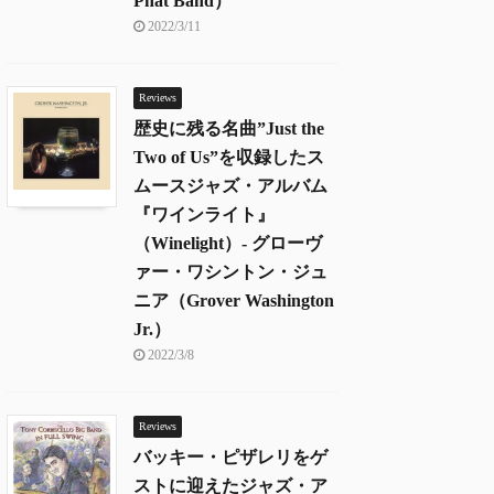
Phat Band）
2022/3/11
Reviews
歴史に残る名曲”Just the
Two of Us”を収録したス
ムースジャズ・アルバム
『ワインライト』
（Winelight）- グローヴ
ァー・ワシントン・ジュ
ニア（Grover Washington
Jr.）
2022/3/8
Reviews
バッキー・ピザレリをゲ
ストに迎えたジャズ・ア