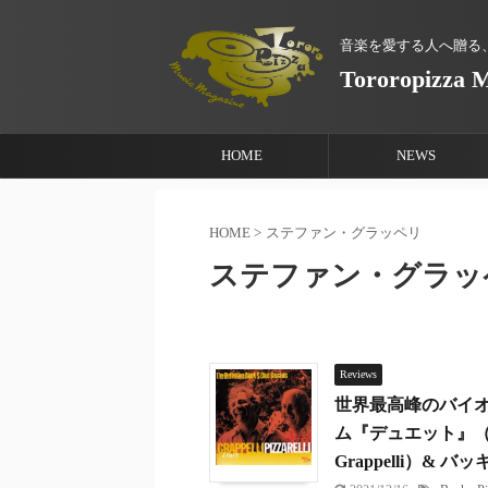
音楽を愛する人へ贈る
Tororopizza 
HOME
NEWS
HOME
>
ステファン・グラッペリ
ステファン・グラッ
Reviews
世界最高峰のバイ
ム『デュエット』（Du
Grappelli）& バッ