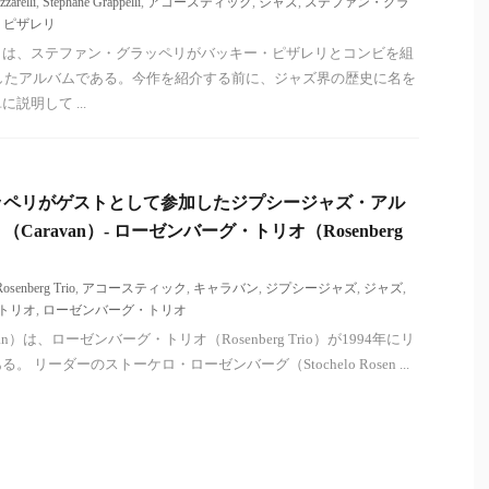
zarelli
,
Stéphane Grappelli
,
アコースティック
,
ジャズ
,
ステファン・グラ
・ピザレリ
t）は、ステファン・グラッペリがバッキー・ピザレリとコンビを組
スしたアルバムである。今作を紹介する前に、ジャズ界の歴史に名を
説明して ...
ッペリがゲストとして参加したジプシージャズ・アル
aravan）- ローゼンバーグ・トリオ（Rosenberg
Rosenberg Trio
,
アコースティック
,
キャラバン
,
ジプシージャズ
,
ジャズ
,
トリオ
,
ローゼンバーグ・トリオ
n）は、ローゼンバーグ・トリオ（Rosenberg Trio）が1994年にリ
 リーダーのストーケロ・ローゼンバーグ（Stochelo Rosen ...