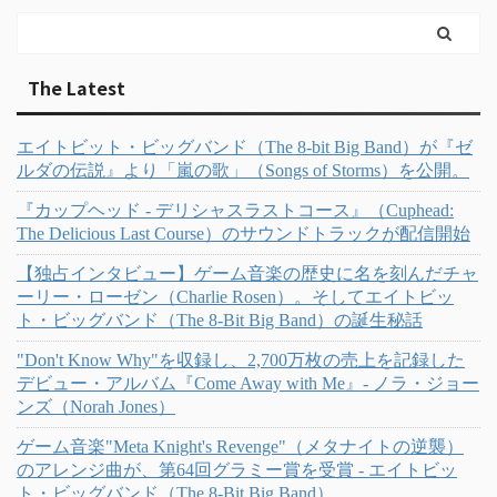
The Latest
エイトビット・ビッグバンド（The 8-bit Big Band）が『ゼ
ルダの伝説』より「嵐の歌」（Songs of Storms）を公開。
『カップヘッド - デリシャスラストコース』（Cuphead:
The Delicious Last Course）のサウンドトラックが配信開始
【独占インタビュー】ゲーム音楽の歴史に名を刻んだチャ
ーリー・ローゼン（Charlie Rosen）。そしてエイトビッ
ト・ビッグバンド（The 8-Bit Big Band）の誕生秘話
"Don't Know Why"を収録し、2,700万枚の売上を記録した
デビュー・アルバム『Come Away with Me』- ノラ・ジョー
ンズ（Norah Jones）
ゲーム音楽"Meta Knight's Revenge"（メタナイトの逆襲）
のアレンジ曲が、第64回グラミー賞を受賞 - エイトビッ
ト・ビッグバンド（The 8-Bit Big Band）