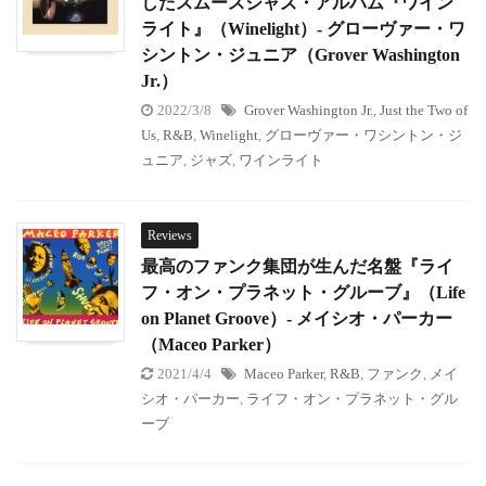
したスムースジャズ・アルバム『ワイン
ライト』（Winelight）- グローヴァー・ワ
シントン・ジュニア（Grover Washington
Jr.）
2022/3/8
Grover Washington Jr.
,
Just the Two of
Us
,
R&B
,
Winelight
,
グローヴァー・ワシントン・ジ
ュニア
,
ジャズ
,
ワインライト
Reviews
最高のファンク集団が生んだ名盤『ライ
フ・オン・プラネット・グルーブ』（Life
on Planet Groove）- メイシオ・パーカー
（Maceo Parker）
2021/4/4
Maceo Parker
,
R&B
,
ファンク
,
メイ
シオ・パーカー
,
ライフ・オン・プラネット・グル
ーブ