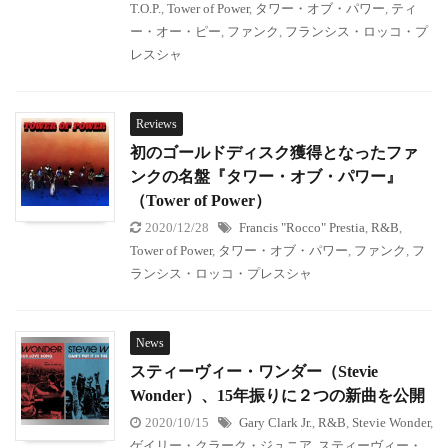
T.O.P.
,
Tower of Power
,
タワー・オブ・パワー
,
ティ
ー・オー・ピー
,
ファンク
,
フランシス・ロッコ・プ
レスシャ
Reviews
初のゴールドディスク獲得となったファ
ンクの名盤『タワー・オブ・パワー』
（Tower of Power）
2020/12/28
Francis "Rocco" Prestia
,
R&B
,
Tower of Power
,
タワー・オブ・パワー
,
ファンク
,
フ
ランシス・ロッコ・プレスシャ
News
スティーヴィー・ワンダー（Stevie
Wonder）、15年振りに２つの新曲を公開
2020/10/15
Gary Clark Jr.
,
R&B
,
Stevie Wonder
,
ゲイリー・クラーク・ジュニア
,
スティーヴィー・