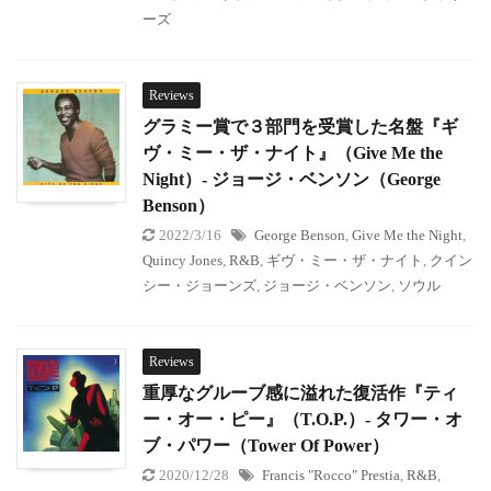
ーズ
Reviews
グラミー賞で３部門を受賞した名盤『ギ
ヴ・ミー・ザ・ナイト』（Give Me the
Night）- ジョージ・ベンソン（George
Benson）
2022/3/16
George Benson
,
Give Me the Night
,
Quincy Jones
,
R&B
,
ギヴ・ミー・ザ・ナイト
,
クイン
シー・ジョーンズ
,
ジョージ・ベンソン
,
ソウル
Reviews
重厚なグルーブ感に溢れた復活作『ティ
ー・オー・ピー』（T.O.P.）- タワー・オ
ブ・パワー（Tower Of Power）
2020/12/28
Francis "Rocco" Prestia
,
R&B
,