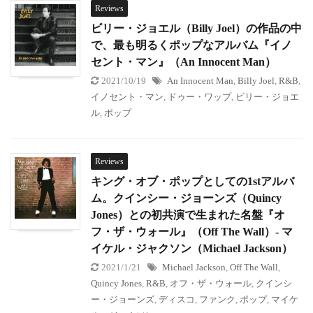
Reviews
ビリー・ジョエル（Billy Joel）の作品の中
で、最も明るくポップなアルバム『イノ
セント・マン』（An Innocent Man）
2021/10/19
An Innocent Man
,
Billy Joel
,
R&B
,
イノセント・マン
,
ドゥー・ワップ
,
ビリー・ジョエ
ル
,
ポップ
Reviews
キング・オブ・ポップとしての1stアルバ
ム。クインシー・ジョーンズ（Quincy
Jones）との初共演で生まれた名盤『オ
フ・ザ・ウォール』（Off The Wall）- マ
イケル・ジャクソン（Michael Jackson）
2021/1/21
Michael Jackson
,
Off The Wall
,
Quincy Jones
,
R&B
,
オフ・ザ・ウォール
,
クインシ
ー・ジョーンズ
,
ディスコ
,
ファンク
,
ポップ
,
マイケ