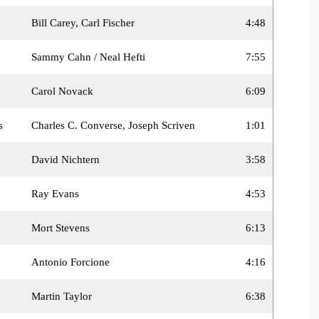
Bill Carey, Carl Fischer
4:48
Sammy Cahn / Neal Hefti
7:55
Carol Novack
6:09
s
Charles C. Converse, Joseph Scriven
1:01
David Nichtern
3:58
Ray Evans
4:53
Mort Stevens
6:13
Antonio Forcione
4:16
Martin Taylor
6:38