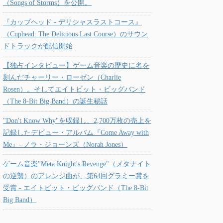
（Songs of Storms）を公開。
『カップヘッド - デリシャスラストコース』
（Cuphead: The Delicious Last Course）のサウン
ドトラックが配信開始
【独占インタビュー】ゲーム音楽の歴史に名を
刻んだチャーリー・ローゼン（Charlie
Rosen）。そしてエイトビット・ビッグバンド
（The 8-Bit Big Band）の誕生秘話
"Don't Know Why"を収録し、2,700万枚の売上を
記録したデビュー・アルバム『Come Away with
Me』- ノラ・ジョーンズ（Norah Jones）
ゲーム音楽"Meta Knight's Revenge"（メタナイト
の逆襲）のアレンジ曲が、第64回グラミー賞を
受賞 - エイトビット・ビッグバンド（The 8-Bit
Big Band）