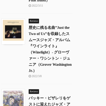
Phat Band）
2022/3/11
Reviews
歴史に残る名曲”Just the
Two of Us”を収録したス
ムースジャズ・アルバム
『ワインライト』
（Winelight）- グローヴ
ァー・ワシントン・ジュ
ニア（Grover Washington
Jr.）
2022/3/8
Reviews
バッキー・ピザレリをゲ
ストに迎えたジャズ・ア