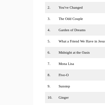
2.
You've Changed
3.
The Odd Couple
4.
Garden of Dreams
5.
What a Friend We Have in Jesu
6.
Midnight at the Oasis
7.
Mona Lisa
8.
Five-O
9.
Sunstep
10.
Ginger