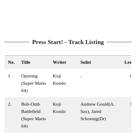
Press Start! - Track Listing
No.
Title
Writer
Solist
Leng
1.
Opening
Koji
-
0:
(Super Mario
Kondo
64)
2.
Bob-Omb
Koji
Andrew Gould(A.
3:
Battlefield
Kondo
Sax), Jared
(Super Mario
Schoenig(Dr)
64)