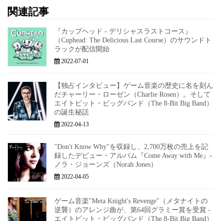
関連記事
『カップヘッド - デリシャスラストコース』
（Cuphead: The Delicious Last Course）のサウンドト
ラックが配信開始
2022-07-01
【独占インタビュー】ゲーム音楽の歴史に名を刻ん
だチャーリー・ローゼン（Charlie Rosen）。そして
エイトビット・ビッグバンド（The 8-Bit Big Band）
の誕生秘話
2022-04-13
"Don't Know Why"を収録し、2,700万枚の売上を記
録したデビュー・アルバム『Come Away with Me』-
ノラ・ジョーンズ（Norah Jones）
2022-04-05
ゲーム音楽"Meta Knight's Revenge"（メタナイトの
逆襲）のアレンジ曲が、第64回グラミー賞を受賞 -
エイトビット・ビッグバンド（The 8-Bit Big Band）