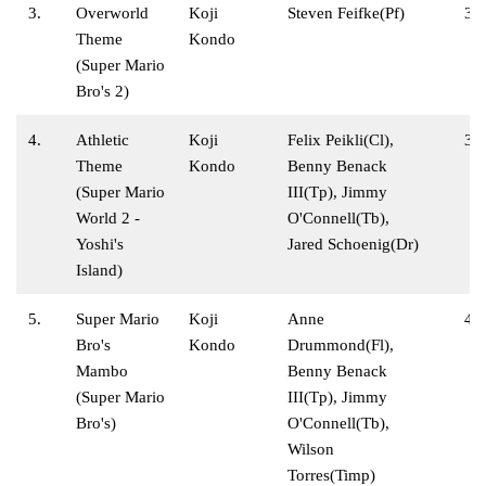
3.
Overworld
Koji
Steven Feifke(Pf)
3:
Theme
Kondo
(Super Mario
Bro's 2)
4.
Athletic
Koji
Felix Peikli(Cl),
3:
Theme
Kondo
Benny Benack
(Super Mario
III(Tp), Jimmy
World 2 -
O'Connell(Tb),
Yoshi's
Jared Schoenig(Dr)
Island)
5.
Super Mario
Koji
Anne
4:
Bro's
Kondo
Drummond(Fl),
Mambo
Benny Benack
(Super Mario
III(Tp), Jimmy
Bro's)
O'Connell(Tb),
Wilson
Torres(Timp)