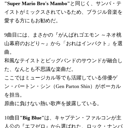
"Super Mario Bro's Mambo"
と同じく、サンバ・テ
イストがミックスされているため、ブラジル音楽を
愛する方にもお勧めだ。
9曲目には、まさかの『がんばれゴエモン ～ネオ桃
山幕府のおどり～』から「おれはインパクト」を選
曲。
和風なテイストとビッグバンドのサウンドが融合し
た、なんとも不思議な楽曲だ。
ここではミュージカル等でも活躍している俳優ゲ
ン・パートン・シン（Gen Parton Shin）がボーカル
を担当。
原曲に負けない熱い歌声を披露している。
10曲目
"Big Blue"
は、キャプテン・ファルコンが主
人公の『エフゼロ』から選ばれた、ロック・ナンバ