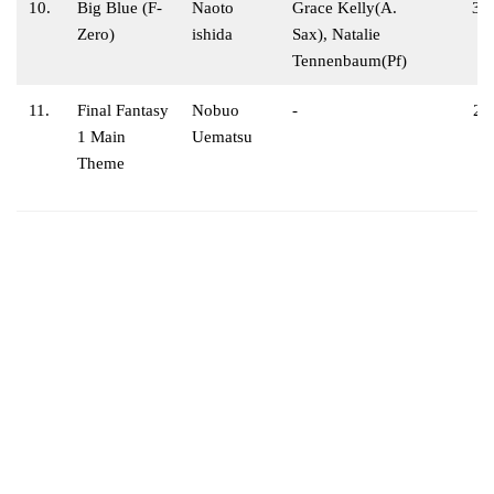
10.
Big Blue (F-
Naoto
Grace Kelly(A.
3:
Zero)
ishida
Sax), Natalie
Tennenbaum(Pf)
11.
Final Fantasy
Nobuo
-
2:
1 Main
Uematsu
Theme