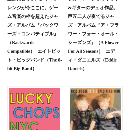
レンジが今ここに。ゲー
&ギターのデュオ作品。
ム音楽の枠を超えたジャ
巨匠二人が奏でるジャ
ズ・アルバム『バックワ
ズ・アルバム『ア・フラ
ーズ・コンパティブル』
ワー・フォー・オール・
（Backwards
シーズンズ』（A Flower
Compatible）- エイトビッ
For All Seasons）- エデ
ト・ビッグバンド（The 8-
ィ・ダニエルズ（Eddie
bit Big Band）
Daniels）