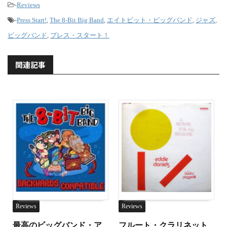
-
Reviews
-
Press Start!
,
The 8-Bit Big Band
,
エイトビット・ビッグバンド
,
ジャズ
,
ビッグバンド
,
プレス・スタート！
関連記事
Reviews
Reviews
最高のビッグバンド・ア
フルート・クラリネット