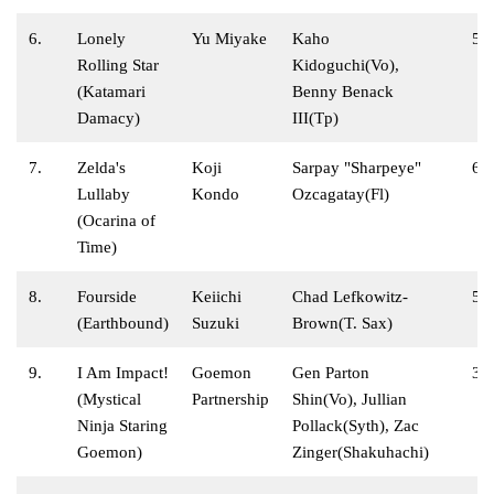
6.
Lonely
Yu Miyake
Kaho
5:
Rolling Star
Kidoguchi(Vo),
(Katamari
Benny Benack
Damacy)
III(Tp)
7.
Zelda's
Koji
Sarpay "Sharpeye"
6:
Lullaby
Kondo
Ozcagatay(Fl)
(Ocarina of
Time)
8.
Fourside
Keiichi
Chad Lefkowitz-
5:
(Earthbound)
Suzuki
Brown(T. Sax)
9.
I Am Impact!
Goemon
Gen Parton
3:
(Mystical
Partnership
Shin(Vo), Jullian
Ninja Staring
Pollack(Syth), Zac
Goemon)
Zinger(Shakuhachi)