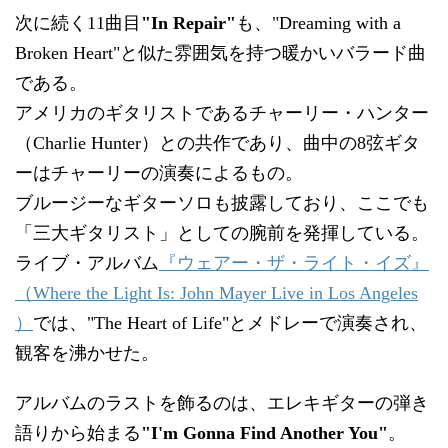
次に続く11曲目
"In Repair"
も、"Dreaming with a
Broken Heart"と似た雰囲気を持つ暖かいバラード曲
である。
アメリカのギタリストであるチャーリー・ハンター
（Charlie Hunter）との共作であり、曲中の8弦ギタ
ーはチャーリーの演奏によるもの。
ブルージーなギターソロも披露しており、ここでも
「三大ギタリスト」としての腕前を発揮している。
ライブ・アルバム
『ウェアー・ザ・ライト・イズ』
（Where the Light Is: John Mayer Live in Los Angeles
）
では、"The Heart of Life"とメドレーで演奏され、
観客を沸かせた。
アルバムのラストを飾るのは、エレキギターの弾き
語りから始まる
"I'm Gonna Find Another You"
。