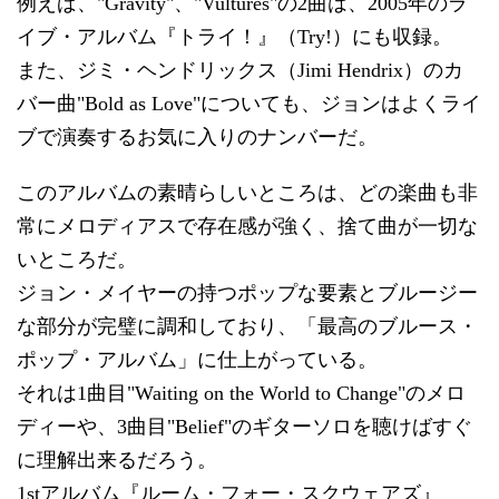
例えば、"Gravity"、"Vultures"の2曲は、2005年のラ
イブ・アルバム『トライ！』（Try!）にも収録。
また、ジミ・ヘンドリックス（Jimi Hendrix）のカ
バー曲"Bold as Love"についても、ジョンはよくライ
ブで演奏するお気に入りのナンバーだ。
このアルバムの素晴らしいところは、どの楽曲も非
常にメロディアスで存在感が強く、捨て曲が一切な
いところだ。
ジョン・メイヤーの持つポップな要素とブルージー
な部分が完璧に調和しており、「最高のブルース・
ポップ・アルバム」に仕上がっている。
それは1曲目"Waiting on the World to Change"のメロ
ディーや、3曲目"Belief"のギターソロを聴けばすぐ
に理解出来るだろう。
1stアルバム『ルーム・フォー・スクウェアズ』