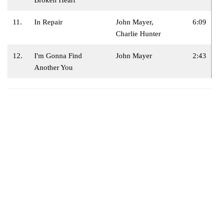
11.
In Repair
John Mayer,
6:09
Charlie Hunter
12.
I'm Gonna Find
John Mayer
2:43
Another You