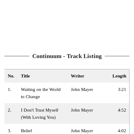
Continuum - Track Listing
No.
Title
Writer
Length
1.
Waiting on the World
John Mayer
3:21
to Change
2.
I Don't Trust Myself
John Mayer
4:52
(With Loving You)
3.
Belief
John Mayer
4:02