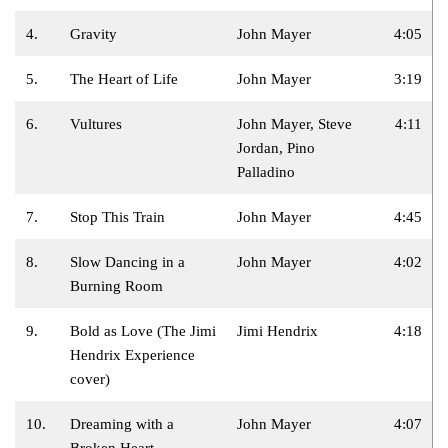
4.
Gravity
John Mayer
4:05
5.
The Heart of Life
John Mayer
3:19
6.
Vultures
John Mayer, Steve
4:11
Jordan, Pino
Palladino
7.
Stop This Train
John Mayer
4:45
8.
Slow Dancing in a
John Mayer
4:02
Burning Room
9.
Bold as Love (The Jimi
Jimi Hendrix
4:18
Hendrix Experience
cover)
10.
Dreaming with a
John Mayer
4:07
Broken Heart