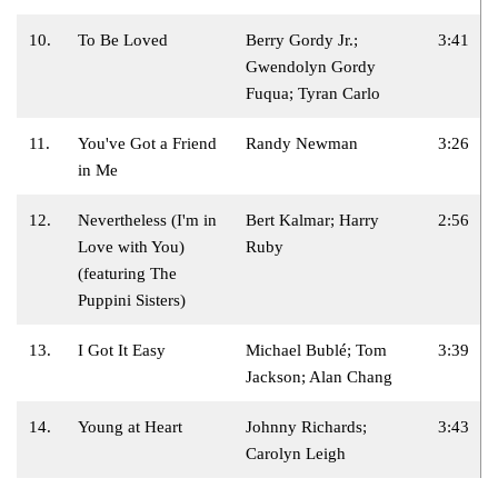
10.
To Be Loved
Berry Gordy Jr.;
3:41
Gwendolyn Gordy
Fuqua; Tyran Carlo
11.
You've Got a Friend
Randy Newman
3:26
in Me
12.
Nevertheless (I'm in
Bert Kalmar; Harry
2:56
Love with You)
Ruby
(featuring The
Puppini Sisters)
13.
I Got It Easy
Michael Bublé; Tom
3:39
Jackson; Alan Chang
14.
Young at Heart
Johnny Richards;
3:43
Carolyn Leigh