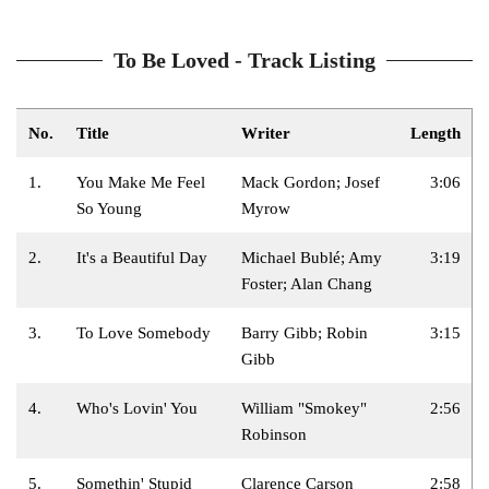
To Be Loved - Track Listing
No.
Title
Writer
Length
1.
You Make Me Feel
Mack Gordon; Josef
3:06
So Young
Myrow
2.
It's a Beautiful Day
Michael Bublé; Amy
3:19
Foster; Alan Chang
3.
To Love Somebody
Barry Gibb; Robin
3:15
Gibb
4.
Who's Lovin' You
William "Smokey"
2:56
Robinson
5.
Somethin' Stupid
Clarence Carson
2:58