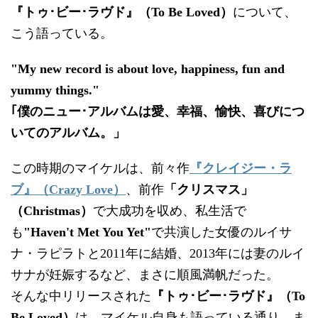
『トゥ･ビー･ラヴド』（To Be Loved）
について、
こう語っている。
"My new record is about love, happiness, fun and
yummy things."
｢僕のニュー･アルバムは愛、幸福、愉快、喜びにつ
いてのアルバム。」
この時期のマイケルは、前々作
『クレイジー・ラ
ブ』（Crazy Love）
、前作
「クリスマス」
（Christmas）
で大成功を収め、私生活で
も
"Haven't Met You Yet"
で共演した女優のルイサ
ナ・ラピラトと2011年に結婚、2013年には妻のルイ
サナが妊娠するなど、まさに順風満帆だった。
そんな中リリースされた
『トゥ･ビー･ラヴド』（To
Be Loved）
は、マイケル自身も語っている通り、ま