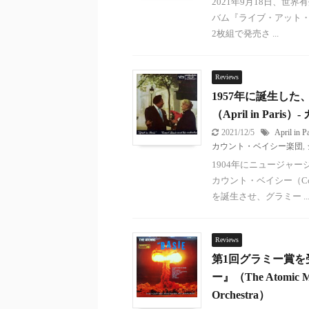
2021年9月18日、
バム『ライブ・アット・バー
2枚組で発売さ ...
Reviews
1957年に誕生し
（April in Pari
2021/12/5
April in P
カウント・ベイシー楽団
,
1904年にニュージャ
カウント・ベイシー（Co
を誕生させ、グラミー ..
Reviews
第1回グラミー賞
ー』（The Atomic
Orchestra）