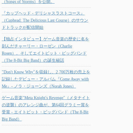
（Songs of Storms）を公開。
『カップヘッド - デリシャスラストコース』
（Cuphead: The Delicious Last Course）のサウン
ドトラックが配信開始
【独占インタビュー】ゲーム音楽の歴史に名を
刻んだチャーリー・ローゼン（Charlie
Rosen）。そしてエイトビット・ビッグバンド
（The 8-Bit Big Band）の誕生秘話
"Don't Know Why"を収録し、2,700万枚の売上を
記録したデビュー・アルバム『Come Away with
Me』- ノラ・ジョーンズ（Norah Jones）
ゲーム音楽"Meta Knight's Revenge"（メタナイト
の逆襲）のアレンジ曲が、第64回グラミー賞を
受賞 - エイトビット・ビッグバンド（The 8-Bit
Big Band）