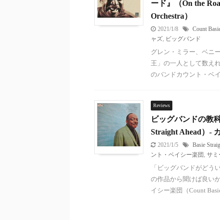
ード』（On the R
Orchestra）
2021/1/8
Count Basi
ャズ
,
ビッグバンド
グレン・ミラー、ベニ
王」の一人として数えれら
のバンドカウント・ベイシ 
Reviews
ビッグバンドの教科
Straight Ahead
2021/1/5
Basie Strai
ント・ベイシー楽団
,
サミ
「ビッグバンドがどう
の作品から聞けば良いか
イシー楽団（Count Basie O