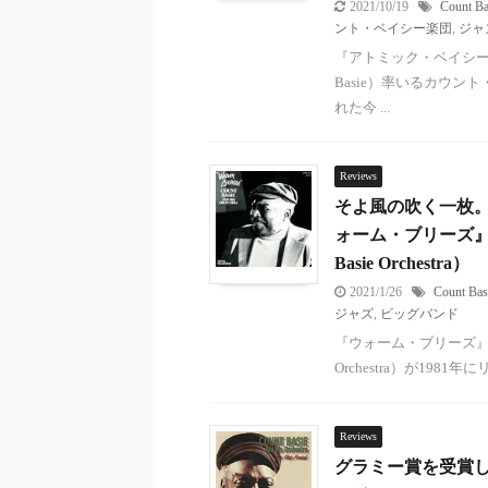
2021/10/19
Count Ba
ント・ベイシー楽団
,
ジャ
『アトミック・ベイシー』（T
Basie）率いるカウン
れた今 ...
Reviews
そよ風の吹く一枚
ォーム・ブリーズ』（W
Basie Orchestra）
2021/1/26
Count Bas
ジャズ
,
ビッグバンド
『ウォーム・ブリーズ』（Wa
Orchestra）が198
Reviews
グラミー賞を受賞