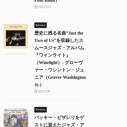
Phat Band）
2022/3/11
Reviews
歴史に残る名曲”Just the
Two of Us”を収録したス
ムースジャズ・アルバム
『ワインライト』
（Winelight）- グローヴ
ァー・ワシントン・ジュ
ニア（Grover Washington
Jr.）
2022/3/8
Reviews
バッキー・ピザレリをゲ
ストに迎えたジャズ・ア