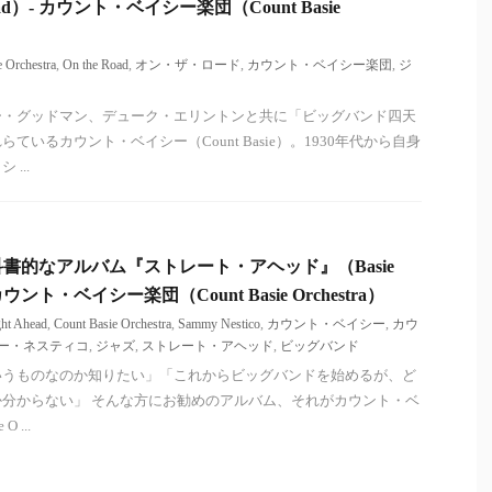
oad）- カウント・ベイシー楽団（Count Basie
e Orchestra
,
On the Road
,
オン・ザ・ロード
,
カウント・ベイシー楽団
,
ジ
ー・グッドマン、デューク・エリントンと共に「ビッグバンド四天
ているカウント・ベイシー（Count Basie）。1930年代から自身
...
書的なアルバム『ストレート・アヘッド』（Basie
）- カウント・ベイシー楽団（Count Basie Orchestra）
ght Ahead
,
Count Basie Orchestra
,
Sammy Nestico
,
カウント・ベイシー
,
カウ
ー・ネスティコ
,
ジャズ
,
ストレート・アヘッド
,
ビッグバンド
いうものなのか知りたい」「これからビッグバンドを始めるが、ど
分からない」 そんな方にお勧めのアルバム、それがカウント・ベ
 ...