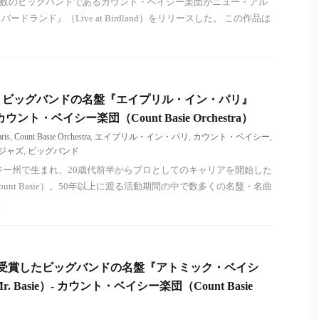
世界有数のビッグバンドであるカウント・ベイシー楽団がニュー・アル
ドランド』（Live at Birdland）をリリースした。 この作品は
た、ビッグバンドの名盤『エイプリル・イン・パリ』
s）- カウント・ベイシー楽団（Count Basie Orchestra）
aris
,
Count Basie Orchestra
,
エイプリル・イン・パリ
,
カウント・ベイシー
,
ジャズ
,
ビッグバンド
ージー州で生まれ、20歳代前半からプロとしてのキャリアを開始した
unt Basie）。50年以上に渡る活動期間の中で数多くの名盤・名曲
.
を受賞したビッグバンドの名盤『アトミック・ベイシ
 Mr. Basie）- カウント・ベイシー楽団（Count Basie