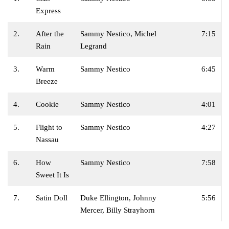
Express
2.
After the
Sammy Nestico, Michel
7:15
Rain
Legrand
3.
Warm
Sammy Nestico
6:45
Breeze
4.
Cookie
Sammy Nestico
4:01
5.
Flight to
Sammy Nestico
4:27
Nassau
6.
How
Sammy Nestico
7:58
Sweet It Is
7.
Satin Doll
Duke Ellington, Johnny
5:56
Mercer, Billy Strayhorn