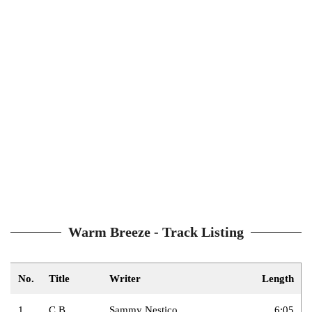
Warm Breeze - Track Listing
No.
Title
Writer
Length
1.
C.B.
Sammy Nestico
6:05