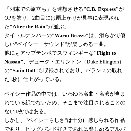
「列車での旅立ち」を連想させる
"C.B. Express"
が
OPを飾り、2曲目には雨上がりが見事に表現され
た
"After the Rain"
が並ぶ。
タイトルナンバーの
"Warm Breeze"
は、滑らかで優
しい”ベイシー・サウンド”が楽しめる一曲。
他にもアップテンポでスウィンギーな
"Flight to
Nassau"
、デューク・エリントン（Duke Ellington）
の
"Satin Doll"
も収録されており、バランスの取れ
た1枚に仕上がっている。
ベイシー作品の中では、いわゆる名曲・名演が含ま
れている訳でないため、そこまで注目されることの
ない1枚ではある。
しかし、”ベイシーらしさ”は十分に感じられる作品
であり、ビッグバンド好きであれば楽しめるアルバ