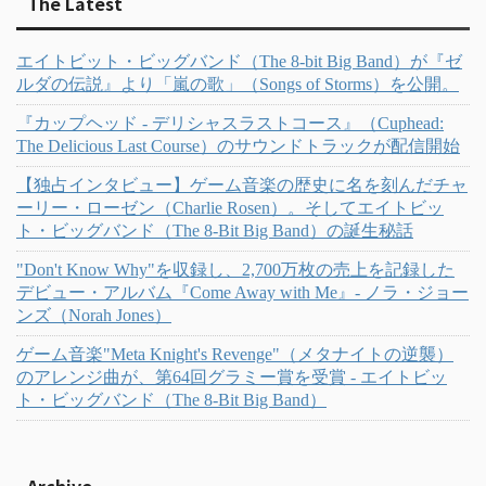
The Latest
エイトビット・ビッグバンド（The 8-bit Big Band）が『ゼ
ルダの伝説』より「嵐の歌」（Songs of Storms）を公開。
『カップヘッド - デリシャスラストコース』（Cuphead:
The Delicious Last Course）のサウンドトラックが配信開始
【独占インタビュー】ゲーム音楽の歴史に名を刻んだチャ
ーリー・ローゼン（Charlie Rosen）。そしてエイトビッ
ト・ビッグバンド（The 8-Bit Big Band）の誕生秘話
"Don't Know Why"を収録し、2,700万枚の売上を記録した
デビュー・アルバム『Come Away with Me』- ノラ・ジョー
ンズ（Norah Jones）
ゲーム音楽"Meta Knight's Revenge"（メタナイトの逆襲）
のアレンジ曲が、第64回グラミー賞を受賞 - エイトビッ
ト・ビッグバンド（The 8-Bit Big Band）
Archive