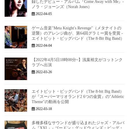
録したデビュー・アルバム『Come Away with Me』-
ノラ・ジョーンズ（Norah Jones）
2022-04-05
ゲーム音楽"Meta Knight's Revenge"（メタナイトの
逆襲）のアレンジ曲が、第64回グラミー賞を受賞 -
エイトビット・ビッグバンド（The 8-Bit Big Band）
2022-04-04
【2022年4月5日18時00分~】浅葉裕文がコットンク
ラブへ出演
2022-03-26
エイトビット・ビッグバンド（The 8-bit Big Band）
が『スーパーマリオランド2 6つの金貨』の"Athletic
Theme"の動画を公開
2022-03-18
多種多様なサウンドが盛り込まれたジャズ・アルバ
ム『XXL』- ゴードン・グッドウィンズ・ビッグ・