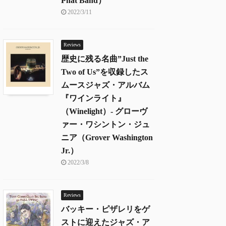
Phat Band）
2022/3/11
Reviews
歴史に残る名曲”Just the
Two of Us”を収録したス
ムースジャズ・アルバム
『ワインライト』
（Winelight）- グローヴ
ァー・ワシントン・ジュ
ニア（Grover Washington
Jr.）
2022/3/8
Reviews
バッキー・ピザレリをゲ
ストに迎えたジャズ・ア