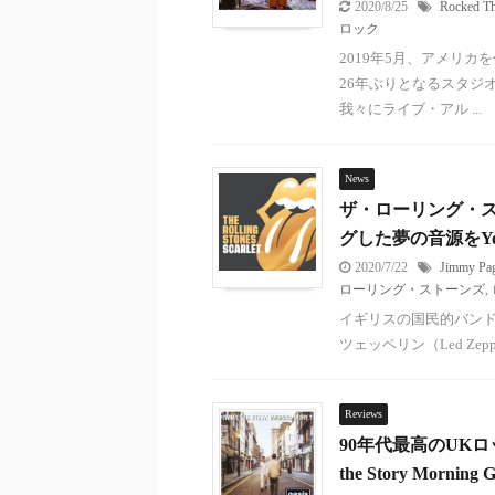
2020/8/25
Rocked T
ロック
2019年5月、アメリカを
26年ぶりとなるスタジオ
我々にライブ・アル ...
News
ザ・ローリング・ス
グした夢の音源をYo
2020/7/22
Jimmy Pa
ローリング・ストーンズ
,
イギリスの国民的バンド、ザ
ツェッペリン（Led Zep
Reviews
90年代最高のUKロ
the Story Mornin