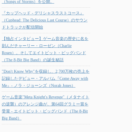
（Songs of Storms）を公開。
『カップヘッド - デリシャスラストコース』
（Cuphead: The Delicious Last Course）のサウン
ドトラックが配信開始
【独占インタビュー】ゲーム音楽の歴史に名を
刻んだチャーリー・ローゼン（Charlie
Rosen）。そしてエイトビット・ビッグバンド
（The 8-Bit Big Band）の誕生秘話
"Don't Know Why"を収録し、2,700万枚の売上を
記録したデビュー・アルバム『Come Away with
Me』- ノラ・ジョーンズ（Norah Jones）
ゲーム音楽"Meta Knight's Revenge"（メタナイト
の逆襲）のアレンジ曲が、第64回グラミー賞を
受賞 - エイトビット・ビッグバンド（The 8-Bit
Big Band）