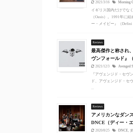
2021/3/16
Morning G
イギリス国内だけでな
（Oasis）。1991年
ー・メイビー』（Defini .
Reviews
最高傑作と称され
ヴンフォールド』（Aven
2021/12/3
Avenged S
『アヴェンジド・セヴンフォ
ド、アヴェンジド・セヴンフ
...
Reviews
アメリカンなダンス・
DNCE（ディー
2020/8/25
DNCE
,