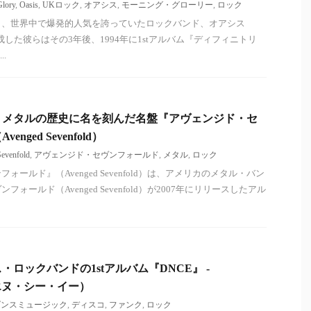
lory
,
Oasis
,
UKロック
,
オアシス
,
モーニング・グローリー
,
ロック
く、世界中で爆発的人気を誇っていたロックバンド、オアシス
に結成した彼らはその3年後、1994年に1stアルバム『ディフィニトリ
..
、メタルの歴史に名を刻んだ名盤『アヴェンジド・セ
ged Sevenfold）
evenfold
,
アヴェンジド・セヴンフォールド
,
メタル
,
ロック
ールド』（Avenged Sevenfold）は、アメリカのメタル・バン
ォールド（Avenged Sevenfold）が2007年にリリースしたアル
ロックバンドの1stアルバム『DNCE』 -
・エヌ・シー・イー）
ダンスミュージック
,
ディスコ
,
ファンク
,
ロック