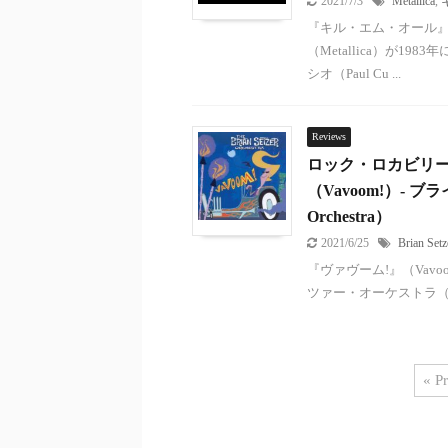
2021/7/3
Metallica
,
『キル・エム・オール』（K
（Metallica）が
シオ（Paul Cu ...
Reviews
ロック・ロカビリー
（Vavoom!）- ブ
Orchestra）
2021/6/25
Brian Setz
『ヴァヴーム!』（Va
ツァー・オーケストラ（The B
« P