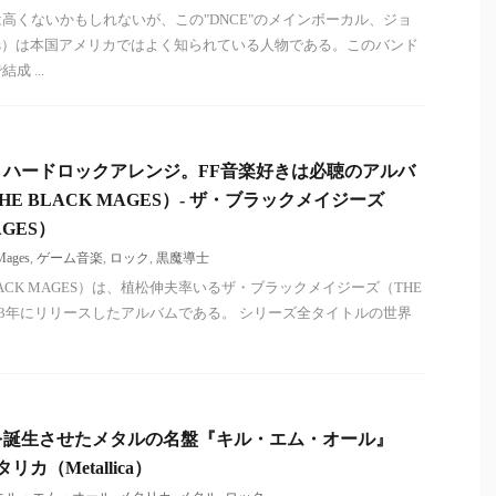
高くないかもしれないが、この"DNCE"のメインボーカル、ジョ
onas）は本国アメリカではよく知られている人物である。このバンド
 ...
ハードロックアレンジ。FF音楽好きは必聴のアルバ
E BLACK MAGES）- ザ・ブラックメイジーズ
AGES）
Mages
,
ゲーム音楽
,
ロック
,
黒魔導士
LACK MAGES）は、植松伸夫率いるザ・ブラックメイジーズ（THE
が2003年にリリースしたアルバムである。 シリーズ全タイトルの世界
を誕生させたメタルの名盤『キル・エム・オール』
 メタリカ（Metallica）