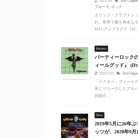
2021/3/4
Eric Clapto
ブルース
,
ロック
エリック・クラプトン（E
れ、世界で最も有名なギ
MTVアンプラグド（M ..
Reviews
パーティーロックの
ィールグッド』 (Dr.F
2021/7/10
Dr.Feelgo
『ドクター・フィールグッド』 
年にリリースしたアルバ
回紹介 ...
News
2019年5月に2
ッツが、2020年