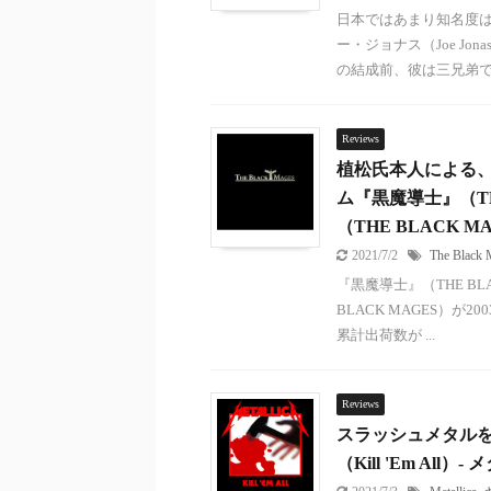
日本ではあまり知名度は
ー・ジョナス（Joe J
の結成前、彼は三兄弟で結成
Reviews
植松氏本人による、
ム『黒魔導士』（TH
（THE BLACK M
2021/7/2
The Black 
『黒魔導士』（THE B
BLACK MAGES）
累計出荷数が ...
Reviews
スラッシュメタル
（Kill 'Em All）-