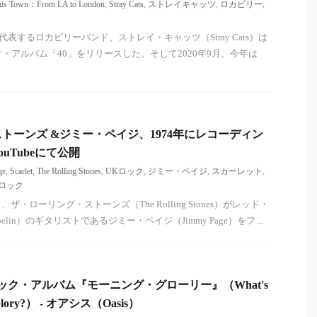
his Town：From LA to London
,
Stray Cats
,
ストレイキャッツ
,
ロカビリー
,
代表するロカビリーバンド、ストレイ・キャッツ（Stray Cats）は
・アルバム「40」をリリースした。そして2020年9月、今年は
トーンズ &ジミー・ペイジ、1974年にレコーディン
uTubeにて公開
ge
,
Scarlet
,
The Rolling Stones
,
UKロック
,
ジミー・ペイジ
,
スカーレット
,
ロック
・ローリング・ストーンズ（The Rolling Stones）がレッド・
pelin）のギタリストであるジミー・ペイジ（Jimmy Page）をフ ...
ック・アルバム『モーニング・グローリー』（What's
g Glory?） - オアシス（Oasis）