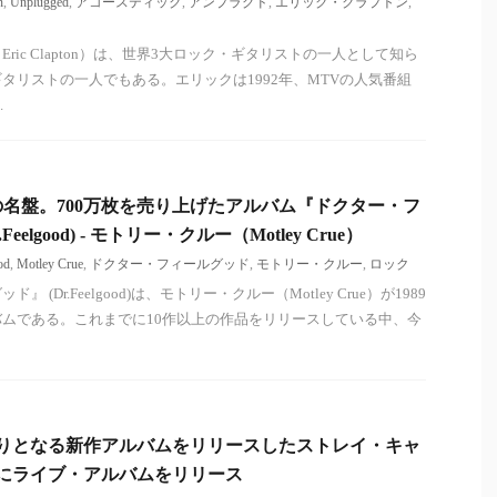
n
,
Unplugged
,
アコースティック
,
アンプラグド
,
エリック・クラプトン
,
ric Clapton）は、世界3大ロック・ギタリストの一人として知ら
タリストの一人でもある。エリックは1992年、MTVの人気番組
.
名盤。700万枚を売り上げたアルバム『ドクター・フ
eelgood) - モトリー・クルー（Motley Crue）
od
,
Motley Crue
,
ドクター・フィールグッド
,
モトリー・クルー
,
ロック
(Dr.Feelgood)は、モトリー・クルー（Motley Crue）が1989
ムである。これまでに10作以上の作品をリリースしている中、今
6年ぶりとなる新作アルバムをリリースしたストレイ・キャ
9月にライブ・アルバムをリリース