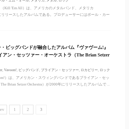
キル・エム・オール
,
メタリカ
,
メタル
,
ロック
ill 'Em All）は、アメリカのメタルバンド、メタリカ
1983年にリリースしたアルバムである。プロデューサーにはポール・カー
・ビッグバンドが融合したアルバム『ヴァヴーム!』
ライアン・セッツァー・オーケストラ（The Brian Setzer
er
,
Vavoom!
,
ビッグバンド
,
ブライアン・セッツァー
,
ロカビリー
,
ロック
voom!）は、アメリカン・スウィングバンドであるブライアン・セッ
rian Setzer Orchestra）が2000年にリリースしたアルバムで ...
rev
1
2
3