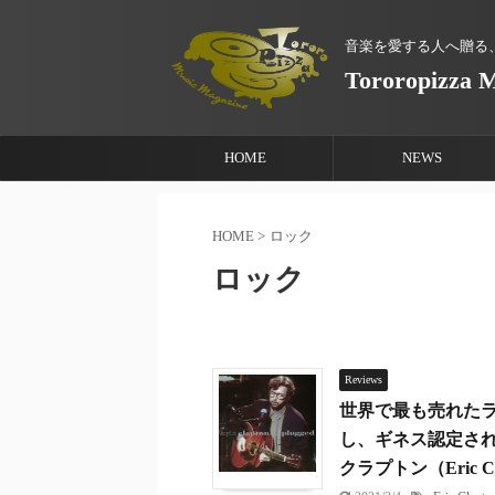
音楽を愛する人へ贈る
Tororopizza 
HOME
NEWS
HOME
>
ロック
ロック
Reviews
世界で最も売れたラ
し、ギネス認定された
クラプトン（Eric Cl