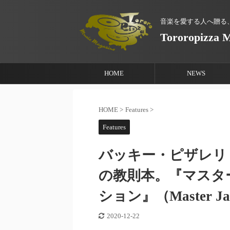
音楽を愛する人へ贈る
Tororopizza 
HOME
NEWS
HOME
>
Features
>
Features
バッキー・ピザレリ（Bu
の教則本。『マスタ
ション』（Master Jazz 
2020-12-22