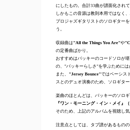
にしたもの。合計33曲が譜面化され
しかもこの音源は教則本用ではなく、
プロジャズギタリストのソロギターを
う。
収録曲は
"All the Things You Are"
や
"C
の定番曲ばかり。
おすすめはバッキーのコードソロが堪
の、"バッキーらしさ"を学ぶために
また、
"Jersey Bounce"
ではベーシストの
スとのデュオ演奏のため、ソロギター
楽曲のほとんどは、バッキーのソロギ
『ワン・モーニング・イン・メイ』（One M
そのため、上記のアルバムを視聴し気
注意点としては、タブ譜があるものの