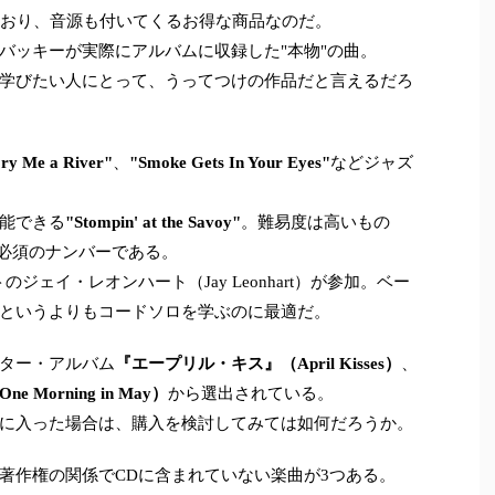
ており、音源も付いてくるお得な商品なのだ。
バッキーが実際にアルバムに収録した"本物"の曲。
学びたい人にとって、うってつけの作品だと言えるだろ
ry Me a River"
、
"Smoke Gets In Your Eyes"
などジャズ
能できる
"Stompin' at the Savoy"
。難易度は高いもの
は必須のナンバーである。
ジェイ・レオンハート（Jay Leonhart）が参加。ベー
というよりもコードソロを学ぶのに最適だ。
ター・アルバム
『エープリル・キス』（April Kisses）
、
orning in May）
から選出されている。
に入った場合は、購入を検討してみては如何だろうか。
著作権の関係でCDに含まれていない楽曲が3つある。