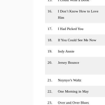
16.
I Don’t Know How to Love
Him
17.
I Had Picked You
18.
If You Could See Me Now
19.
Indy Annie
20.
Jersey Bounce
21.
Noynyo’s Waltz
22.
One Morning in May
23.
Over and Over Blues