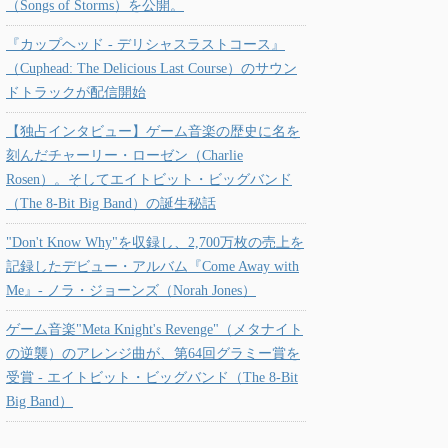
（Songs of Storms）を公開。
『カップヘッド - デリシャスラストコース』
（Cuphead: The Delicious Last Course）のサウン
ドトラックが配信開始
【独占インタビュー】ゲーム音楽の歴史に名を
刻んだチャーリー・ローゼン（Charlie
Rosen）。そしてエイトビット・ビッグバンド
（The 8-Bit Big Band）の誕生秘話
"Don't Know Why"を収録し、2,700万枚の売上を
記録したデビュー・アルバム『Come Away with
Me』- ノラ・ジョーンズ（Norah Jones）
ゲーム音楽"Meta Knight's Revenge"（メタナイト
の逆襲）のアレンジ曲が、第64回グラミー賞を
受賞 - エイトビット・ビッグバンド（The 8-Bit
Big Band）