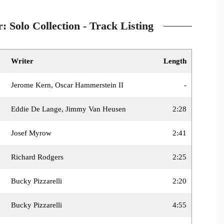
: Solo Collection - Track Listing
Writer
Length
Jerome Kern, Oscar Hammerstein II
-
Eddie De Lange, Jimmy Van Heusen
2:28
Josef Myrow
2:41
Richard Rodgers
2:25
Bucky Pizzarelli
2:20
Bucky Pizzarelli
4:55