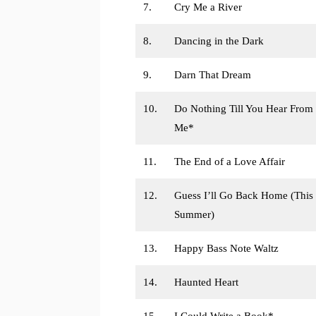
7.
Cry Me a River
8.
Dancing in the Dark
9.
Darn That Dream
10.
Do Nothing Till You Hear From
Me*
11.
The End of a Love Affair
12.
Guess I’ll Go Back Home (This
Summer)
13.
Happy Bass Note Waltz
14.
Haunted Heart
15.
I Could Write a Book*