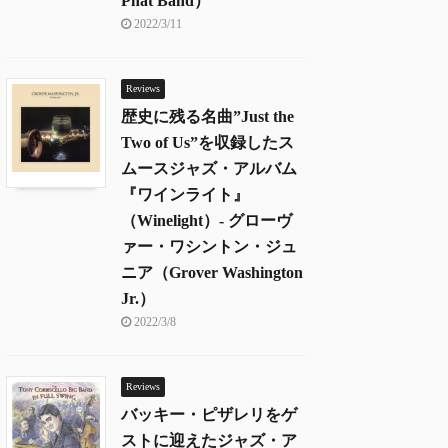
Phat Band）
2022/3/11
Reviews
歴史に残る名曲”Just the
Two of Us”を収録したス
ムースジャズ・アルバム
『ワインライト』
（Winelight）- グローヴ
ァー・ワシントン・ジュ
ニア（Grover Washington
Jr.）
2022/3/8
Reviews
バッキー・ピザレリをゲ
ストに迎えたジャズ・ア