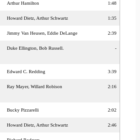
Arthur Hamilton
1:48
Howard Dietz, Arthur Schwartz
1:35
Jimmy Van Heusen, Eddie DeLange
2:39
Duke Ellington, Bob Russell.
-
Edward C. Redding
3:39
Ray Mayer, Willard Robison
2:16
Bucky Pizzarelli
2:02
Howard Dietz, Arthur Schwartz
2:46
Richard Rodgers
-