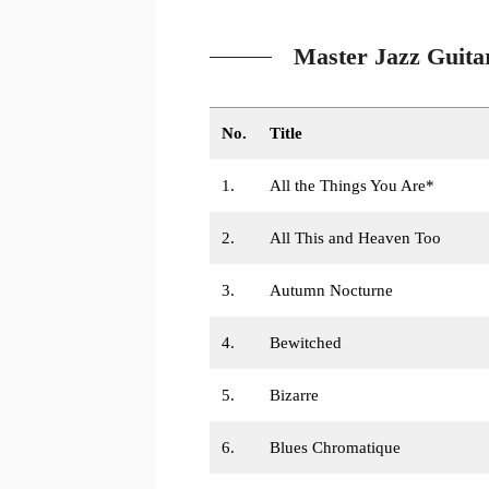
Master Jazz Guitar
No.
Title
1.
All the Things You Are*
2.
All This and Heaven Too
3.
Autumn Nocturne
4.
Bewitched
5.
Bizarre
6.
Blues Chromatique