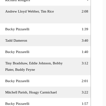
Andrew Lloyd Webber, Tim Rice
2:08
Bucky Pizzarelli
1:39
Tadd Dameron
3:40
Bucky Pizzarelli
1:40
Tiny Bradshaw, Eddie Johnson, Bobby
3:12
Plater, Buddy Feyne
Bucky Pizzarelli
2:01
Mitchell Parish, Hoagy Carmichael
3:22
Bucky Pizzarelli
1:57