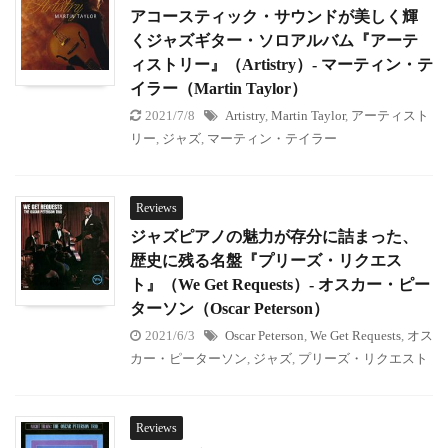
アコースティック・サウンドが美しく輝
くジャズギター・ソロアルバム『アーテ
ィストリー』（Artistry）- マーティン・テ
イラー（Martin Taylor）
2021/7/8
Artistry
,
Martin Taylor
,
アーティスト
リー
,
ジャズ
,
マーティン・テイラー
Reviews
ジャズピアノの魅力が存分に詰まった、
歴史に残る名盤『プリーズ・リクエス
ト』（We Get Requests）- オスカー・ピー
ターソン（Oscar Peterson）
2021/6/3
Oscar Peterson
,
We Get Requests
,
オス
カー・ピーターソン
,
ジャズ
,
プリーズ・リクエスト
Reviews