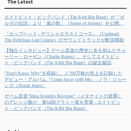
The Latest
エイトビット・ビッグバンド（The 8-bit Big Band）が『ゼ
ルダの伝説』より「嵐の歌」（Songs of Storms）を公開。
『カップヘッド - デリシャスラストコース』（Cuphead:
The Delicious Last Course）のサウンドトラックが配信開始
【独占インタビュー】ゲーム音楽の歴史に名を刻んだチャ
ーリー・ローゼン（Charlie Rosen）。そしてエイトビッ
ト・ビッグバンド（The 8-Bit Big Band）の誕生秘話
"Don't Know Why"を収録し、2,700万枚の売上を記録した
デビュー・アルバム『Come Away with Me』- ノラ・ジョー
ンズ（Norah Jones）
ゲーム音楽"Meta Knight's Revenge"（メタナイトの逆襲）
のアレンジ曲が、第64回グラミー賞を受賞 - エイトビッ
ト・ビッグバンド（The 8-Bit Big Band）