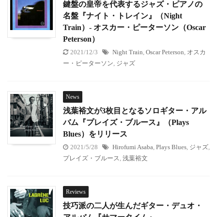
鍵盤の皇帝を代表するジャズ・ピアノの
名盤『ナイト・トレイン』（Night
Train）- オスカー・ピーターソン（Oscar
Peterson）
2021/12/3
Night Train
,
Oscar Peterson
,
オスカ
ー・ピーターソン
,
ジャズ
News
浅葉裕文が3枚目となるソロギター・アル
バム『プレイズ・ブルース』（Plays
Blues）をリリース
2021/5/28
Hirofumi Asaba
,
Plays Blues
,
ジャズ
,
プレイズ・ブルース
,
浅葉裕文
Reviews
技巧派の二人が生んだギター・デュオ・