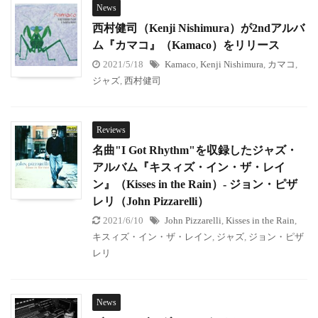
News
西村健司（Kenji Nishimura）が2ndアルバ
ム『カマコ』（Kamaco）をリリース
2021/5/18
Kamaco
,
Kenji Nishimura
,
カマコ
,
ジャズ
,
西村健司
Reviews
名曲"I Got Rhythm"を収録したジャズ・
アルバム『キスィズ・イン・ザ・レイ
ン』（Kisses in the Rain）- ジョン・ピザ
レリ（John Pizzarelli）
2021/6/10
John Pizzarelli
,
Kisses in the Rain
,
キスィズ・イン・ザ・レイン
,
ジャズ
,
ジョン・ピザ
レリ
News