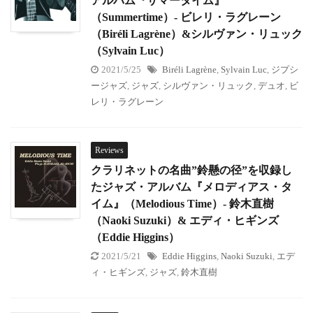
アルバム『サマータイム』
（Summertime）- ビレリ・ラグレーン
（Biréli Lagrène）&シルヴァン・リュック
（Sylvain Luc）
2021/5/25
Biréli Lagrène
,
Sylvain Luc
,
ジプシ
ージャズ
,
ジャズ
,
シルヴァン・リュック
,
デュオ
,
ビ
レリ・ラグレーン
Reviews
クラリネットの名曲”鈴懸の径”を収録し
たジャズ・アルバム『メロディアス・タ
イム』（Melodious Time）- 鈴木直樹
（Naoki Suzuki）& エディ・ヒギンズ
（Eddie Higgins）
2021/5/21
Eddie Higgins
,
Naoki Suzuki
,
エデ
ィ・ヒギンズ
,
ジャズ
,
鈴木直樹