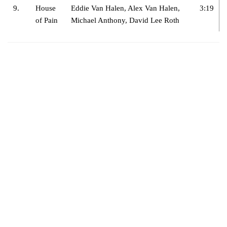
9.
House
Eddie Van Halen, Alex Van Halen,
3:19
of Pain
Michael Anthony, David Lee Roth