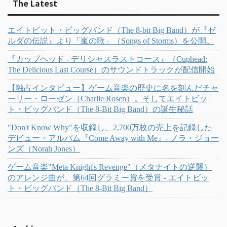
The Latest
エイトビット・ビッグバンド（The 8-bit Big Band）が『ゼ
ルダの伝説』より「嵐の歌」（Songs of Storms）を公開。
『カップヘッド - デリシャスラストコース』（Cuphead:
The Delicious Last Course）のサウンドトラックが配信開始
【独占インタビュー】ゲーム音楽の歴史に名を刻んだチャ
ーリー・ローゼン（Charlie Rosen）。そしてエイトビッ
ト・ビッグバンド（The 8-Bit Big Band）の誕生秘話
"Don't Know Why"を収録し、2,700万枚の売上を記録した
デビュー・アルバム『Come Away with Me』- ノラ・ジョー
ンズ（Norah Jones）
ゲーム音楽"Meta Knight's Revenge"（メタナイトの逆襲）
のアレンジ曲が、第64回グラミー賞を受賞 - エイトビッ
ト・ビッグバンド（The 8-Bit Big Band）