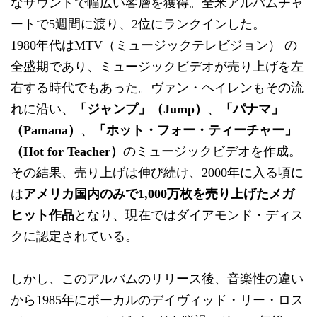
なサウンドで幅広い客層を獲得。全米アルバムチャ
ートで5週間に渡り、2位にランクインした。
1980年代はMTV（ミュージックテレビジョン） の
全盛期であり、ミュージックビデオが売り上げを左
右する時代でもあった。ヴァン・ヘイレンもその流
れに沿い、
「ジャンプ」（Jump）
、
「パナマ」
（Pamana）
、
「ホット・フォー・ティーチャー」
（Hot for Teacher）
のミュージックビデオを作成。
その結果、売り上げは伸び続け、2000年に入る頃に
は
アメリカ国内のみで1,000万枚を売り上げたメガ
ヒット作品
となり、現在ではダイアモンド・ディス
クに認定されている。
しかし、このアルバムのリリース後、音楽性の違い
から1985年にボーカルのデイヴィッド・リー・ロス