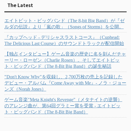
The Latest
エイトビット・ビッグバンド（The 8-bit Big Band）が『ゼ
ルダの伝説』より「嵐の歌」（Songs of Storms）を公開。
『カップヘッド - デリシャスラストコース』（Cuphead:
The Delicious Last Course）のサウンドトラックが配信開始
【独占インタビュー】ゲーム音楽の歴史に名を刻んだチャ
ーリー・ローゼン（Charlie Rosen）。そしてエイトビッ
ト・ビッグバンド（The 8-Bit Big Band）の誕生秘話
"Don't Know Why"を収録し、2,700万枚の売上を記録した
デビュー・アルバム『Come Away with Me』- ノラ・ジョー
ンズ（Norah Jones）
ゲーム音楽"Meta Knight's Revenge"（メタナイトの逆襲）
のアレンジ曲が、第64回グラミー賞を受賞 - エイトビッ
ト・ビッグバンド（The 8-Bit Big Band）