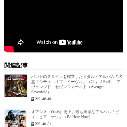
関連記事
バンドのスタイルを確立したメタル・アルバムの名
盤『シティ・オブ・イーヴル』（City of Evil）- ア
ヴェンジド・セヴンフォールド（Avenged
Sevenfold）
2021-06-10
オアシス（Oasis）史上、最も重厚なアルバム『ビ
ィ・ヒア・ナウ』（Be Here Now）
2021-04-01