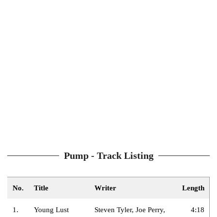
Pump - Track Listing
No.
Title
Writer
Length
1.
Young Lust
Steven Tyler, Joe Perry,
4:18