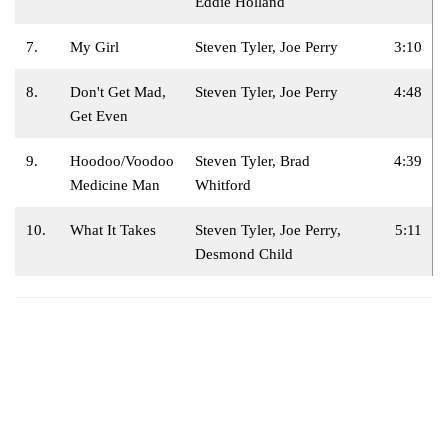
Eddie Holland
7.
My Girl
Steven Tyler, Joe Perry
3:10
8.
Don't Get Mad,
Steven Tyler, Joe Perry
4:48
Get Even
9.
Hoodoo/Voodoo
Steven Tyler, Brad
4:39
Medicine Man
Whitford
10.
What It Takes
Steven Tyler, Joe Perry,
5:11
Desmond Child