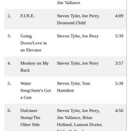
Jim Vallance
2.
F.I.N.E.
Steven Tyler, Joe Perry,
4:09
Desmond Child
3.
Going
Steven Tyler, Joe Perry
5:39
Down/Love in
an Elevator
4.
Monkey on My
Steven Tyler, Joe Perry
3:57
Back
5.
Water
Steven Tyler, Tom
5:38
Song/Janie's Got
Hamilton
a Gun
6.
Dulcimer
Steven Tyler, Joe Perry,
4:56
Stomp/The
Jim Vallance, Brian
Other Side
Holland, Lamont Dozier,