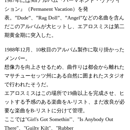
1987年には9thアルバム『パーマネント・ヴァケイ
ション』（Permanent Vacation）を発
表。”Dude”、”Rag Doll”、”Angel”などの名曲を含ん
だこのアルバムが大ヒットし、エアロスミスは第二
期黄金期に突入した。
1988年12月、10枚目のアルバム製作に取り掛かった
メンバー。
想像力を向上させるため、曲作りは都会から離れた
マサチューセッツ州にある自然に囲まれたスタジオ
で行われたそうだ。
エアロスミスはこの場所で19曲以上を完成させ、ヒ
ットする予感のある楽曲をA-リスト、まだ改良が必
要な楽曲をB-リストに分けて管理。
ここでは"Girl's Got Somethin'"、"Is Anybody Out
There"、"Guilty Kilt"、"Rubber