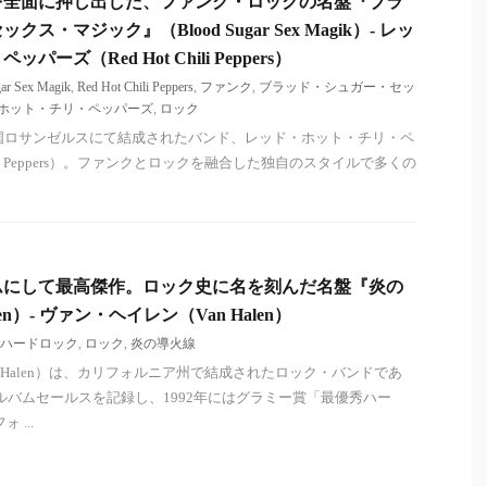
を全面に押し出した、ファンク・ロックの名盤『ブラ
・マジック』（Blood Sugar Sex Magik）- レッ
ーズ（Red Hot Chili Peppers）
ar Sex Magik
,
Red Hot Chili Peppers
,
ファンク
,
ブラッド・シュガー・セッ
ホット・チリ・ペッパーズ
,
ロック
衆国ロサンゼルスにて結成されたバンド、レッド・ホット・チリ・ペ
Chili Peppers）。ファンクとロックを融合した独自のスタイルで多くの
ムにして最高傑作。ロック史に名を刻んだ名盤『炎の
en）- ヴァン・ヘイレン（Van Halen）
ハードロック
,
ロック
,
炎の導火線
 Halen）は、カリフォルニア州で結成されたロック・バンドであ
アルバムセールスを記録し、1992年にはグラミー賞「最優秀ハー
 ...