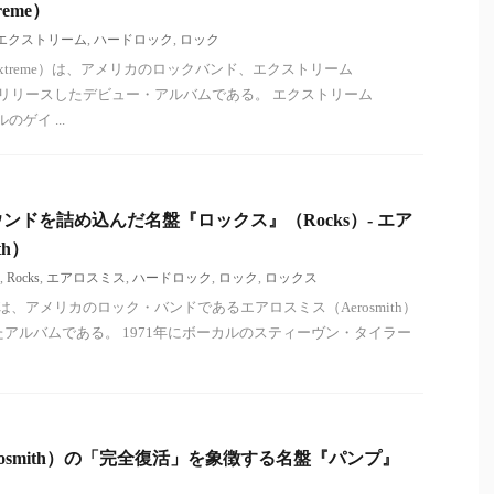
eme）
エクストリーム
,
ハードロック
,
ロック
xtreme）は、アメリカのロックバンド、エクストリーム
89年にリリースしたデビュー・アルバムである。 エクストリーム
のゲイ ...
ンドを詰め込んだ名盤『ロックス』（Rocks）- エア
th）
,
Rocks
,
エアロスミス
,
ハードロック
,
ロック
,
ロックス
）は、アメリカのロック・バンドであるエアロスミス（Aerosmith）
たアルバムである。 1971年にボーカルのスティーヴン・タイラー
osmith）の「完全復活」を象徴する名盤『パンプ』