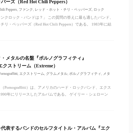
Red Hot Chili Peppers）
hili Peppers
,
ファンク
,
レッド・ホット・チリ・ペッパーズ
,
ロック
ンクロック・バンドは？」 この質問の答えに最も適したバンド、
ペッパーズ（Red Hot Chili Peppers）である。 1983年に結
ク・メタルの名盤『ポルノグラフィティ』
i）- エクストリーム（Extreme）
ornograffitti
,
エクストリーム
,
グラムメタル
,
ポルノグラフィティ
,
メタ
ornograffitti）は、アメリカのハード・ロックバンド、エクス
）が1990年にリリースしたアルバムである。 ゲイリー・シェローン
を代表するバンドのセルフタイトル・アルバム『エク