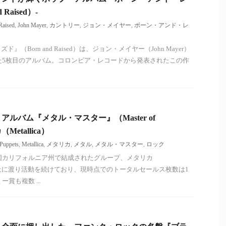
Raised）-
Raised
,
John Mayer
,
カントリー
,
ジョン・メイヤー
,
ボーン・アンド・レ
（Born and Raised）は、ジョン・メイヤー（John Mayer）
した5枚目のアルバム。コロンビア・レコードから発表されたこの作
ルバム『メタル・マスター』（Master of
（Metallica）
 Puppets
,
Metallica
,
メタリカ
,
メタル
,
メタル・マスター
,
ロック
衆国カリフォルニア州で結成されたグループ、メタリカ
40年以上に渡り活動を続けており、現時点でのトータルセールス枚数は1
ー賞も複数 ...