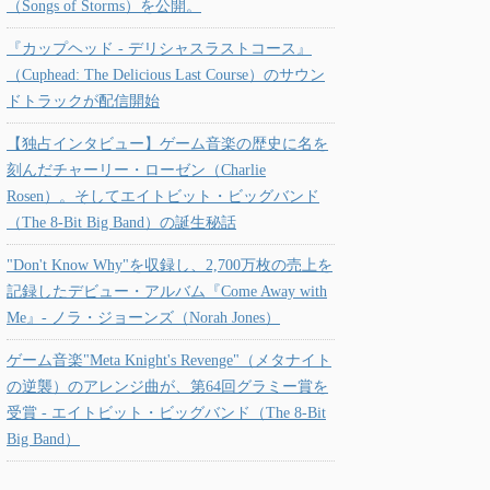
（Songs of Storms）を公開。
『カップヘッド - デリシャスラストコース』
（Cuphead: The Delicious Last Course）のサウン
ドトラックが配信開始
【独占インタビュー】ゲーム音楽の歴史に名を
刻んだチャーリー・ローゼン（Charlie
Rosen）。そしてエイトビット・ビッグバンド
（The 8-Bit Big Band）の誕生秘話
"Don't Know Why"を収録し、2,700万枚の売上を
記録したデビュー・アルバム『Come Away with
Me』- ノラ・ジョーンズ（Norah Jones）
ゲーム音楽"Meta Knight's Revenge"（メタナイト
の逆襲）のアレンジ曲が、第64回グラミー賞を
受賞 - エイトビット・ビッグバンド（The 8-Bit
Big Band）