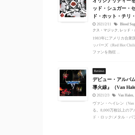
オリジナリティー
ッド・シュガー・セックス
ド・ホット・チリ・ペッパ
2021/2/11
Blood Sug
クス・マジック
,
レッド・
1983年にアメリカ合
ッパーズ（Red Hot 
ファンを熱狂 ...
Reviews
デビュー・アルバ
導火線』（Van Hal
2021/2/3
Van Halen
,
ヴァン・ヘイレン（Van
る。8,000万枚以上の
ド・ロック/メタル・パフォ