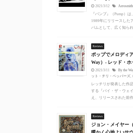
2021/3/12
Aerosmith
『パンプ』（Pump）は
1989年にリリースし
バムとして、広く知られて 
Reviews
ポップでメロディア
Way）- レッド・ホッ
2021/3/11
By the Wa
ット・チリ・ペッパーズ
,
レッチリが発表した作
する『バイ・ザ・ウェイ』
え、リリースされた前作『
Reviews
ジョン・メイヤー（J
暖かく心地よいサ