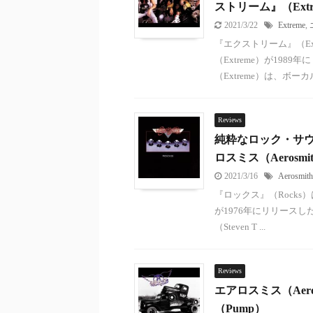
ストリーム』（Extr
2021/3/22
Extreme
,
『エクストリーム』（E
（Extreme）が19
（Extreme）は、ボーカル
Reviews
純粋なロック・サウ
ロスミス（Aerosmi
2021/3/16
Aerosmith
『ロックス』（Rocks
が1976年にリリースし
（Steven T ...
Reviews
エアロスミス（Aer
（Pump）