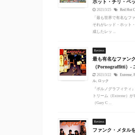
ホット・チリ・ペッパーズ（
2021/3/25
Red Hot C
「最も世界で有名なファ
それがレッド・ホット・チリ・
成したレッ ...
Reviews
最も有名なファン
（Pornograffitt
2021/3/22
Extreme
,
P
ル
,
ロック
『ポルノグラフィティ』（P
トリーム（Extreme
（Gary C ...
Reviews
ファンク・メタル