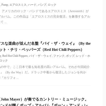
,
Pump
,
エアロスミス
,
ハード
,
パンプ
,
ロック
、アメリカのロック・バンドであるエアロスミス（Aerosmith）が
たアルバム。この作品は「エアロスミスの完全復活」を象徴するアル
...
スな楽曲が並んだ名盤『バイ・ザ・ウェイ』（By the
ト・チリ・ペッパーズ（Red Hot Chili Peppers）
y
,
Red Hot Chili Peppers
,
バイ・ザ・ウェイ
,
ファンク
,
ポップ
,
レッド・ホ
ロック
品の中で、ここ日本で最も知名度の高いアルバム。それが今回紹介
（By the Way）だ。ドラック中毒から復活したジョンを向か
カリフォ ...
ohn Mayer）が奏でるカントリー・ミュージック。
ウンドが輝くポップ・アルバム『ボーン・アンド・レ