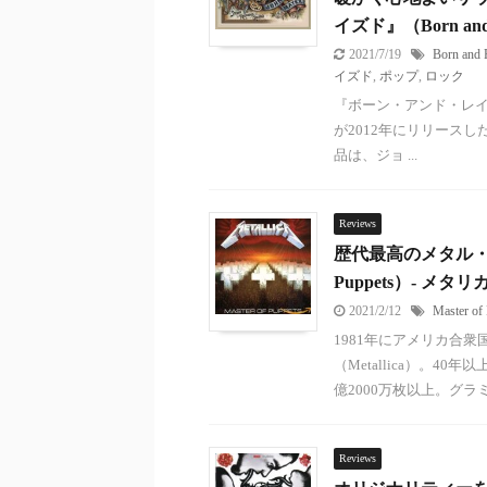
イズド』（Born and 
2021/7/19
Born and 
イズド
,
ポップ
,
ロック
『ボーン・アンド・レイズド』
が2012年にリリース
品は、ジョ ...
Reviews
歴代最高のメタル・ア
Puppets）- メタリカ
2021/2/12
Master of
1981年にアメリカ合
（Metallica）。
億2000万枚以上。グラミ
Reviews