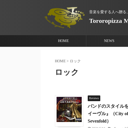
音楽を愛する人へ贈る
Tororopizza 
HOME
NEWS
HOME
>
ロック
ロック
Reviews
バンドのスタイル
イーヴル』（City o
Sevenfold）