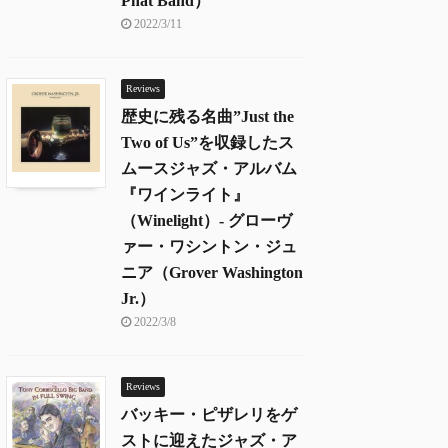
Phat Band）
2022/3/11
Reviews
歴史に残る名曲”Just the
Two of Us”を収録したス
ムースジャズ・アルバム
『ワインライト』
（Winelight）- グローヴ
ァー・ワシントン・ジュ
ニア（Grover Washington
Jr.）
2022/3/8
Reviews
バッキー・ピザレリをゲ
ストに迎えたジャズ・ア