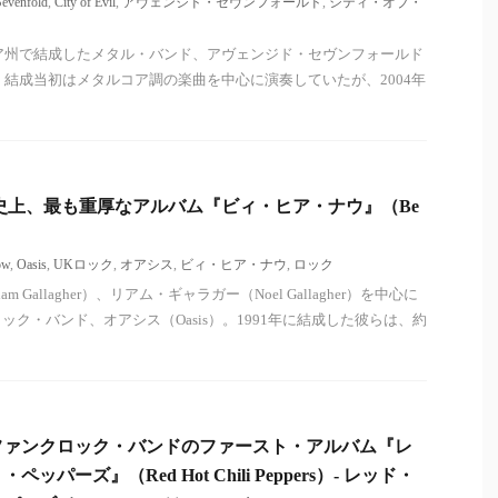
evenfold
,
City of Evil
,
アヴェンジド・セヴンフォールド
,
シティ・オブ・
ニア州で結成したメタル・バンド、アヴェンジド・セヴンフォールド
nfold）。結成当初はメタルコア調の楽曲を中心に演奏していたが、2004年
s）史上、最も重厚なアルバム『ビィ・ヒア・ナウ』（Be
ow
,
Oasis
,
UKロック
,
オアシス
,
ビィ・ヒア・ナウ
,
ロック
 Gallagher）、リアム・ギャラガー（Noel Gallagher）を中心に
ク・バンド、オアシス（Oasis）。1991年に結成した彼らは、約
ファンクロック・バンドのファースト・アルバム『レ
パーズ』（Red Hot Chili Peppers）- レッド・