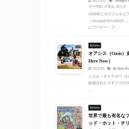
2021/6/11
Avenged S
イーヴル
,
メタル
,
ロック
1999年にカリフォル
（Avenged Seve
にワーナー・ブ ...
Reviews
オアシス（Oasi
Here Now）
2021/4/1
Be Here N
ノエル・ギャラガー（Liam
結成されたイギリスのロッ
...
Reviews
世界で最も有名な
ッド・ホット・チリ・ペッ