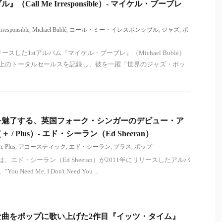
Call Me Irresponsible）- マイケル・ブーブレ
Irresponsible
,
Michael Bublé
,
コール・ミー・イレスポンシブル
,
ジャズ
,
ポ
ースした1stアルバム『マイケル・ブーブレ』（Michael Bublé）
以上のトータルセールスを記録し、彼を一躍「世界のジャズ・ポッ
を魅了する、英国フォーク・シンガーのデビュー・ア
 Plus）- エド・シーラン（Ed Sheeran）
n
,
Plus
,
アコースティック
,
エド・シーラン
,
プラス
,
ポップ
s）は、エド・シーラン（Ed Sheeran）が2011年にリリースしたアルバ
u Need Me, I Don't Need You ...
な曲をポップに歌い上げた2作目『イッツ・タイム』