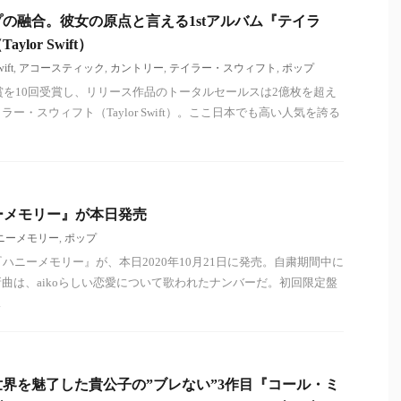
の融合。彼女の原点と言える1stアルバム『テイラ
lor Swift）
wift
,
アコースティック
,
カントリー
,
テイラー・スウィフト
,
ポップ
ー賞を10回受賞し、リリース作品のトータルセールスは2億枚を超え
ー・スウィフト（Taylor Swift）。ここ日本でも高い人気を誇る
ニーメモリー』が本日発売
ニーメモリー
,
ポップ
ル『ハニーメモリー』が、本日2020年10月21日に発売。自粛期間中に
曲は、aikoらしい恋愛について歌われたナンバーだ。初回限定盤
.
界を魅了した貴公子の”ブレない”3作目『コール・ミ