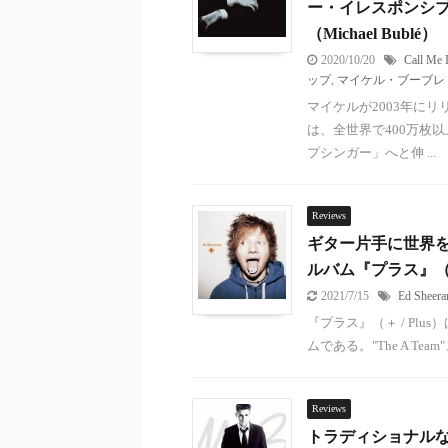
ー・イレスポンシブル』（
（Michael Bublé）
2020/10/20
Call Me 
ップ
,
マイケル・ブーブレ
マイケルが2003年にリリ
は、全世界で400万枚
プシンガー」へと伸 ...
Reviews
ギター片手に世界
ルバム『プラス』（＋ /
2021/7/15
Ed Sheera
『プラス』（＋ / Plu
ムである。"The A Team"、"Yo
Reviews
トラディショナル