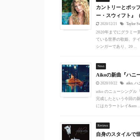
カントリーとポップ
ー・スウィフト』（Tay
2020/12/21
Taylor S
2020年までにグラミ
ている世界の歌姫、テイラ
シンガーであり、20 ...
News
Aikoの新曲『ハ
2020/10/22
aiko
,
ハ
aiko のニューシング
完成したという今回の新
にはカラートレイ&am ..
Reviews
自身のスタイルで世