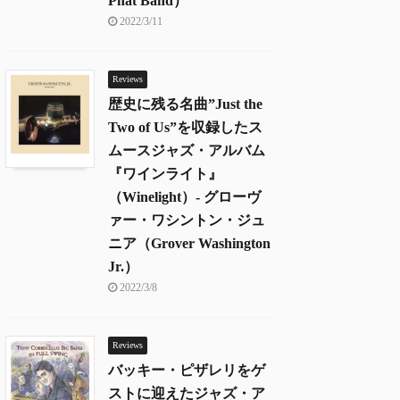
Phat Band）
2022/3/11
Reviews
歴史に残る名曲”Just the
Two of Us”を収録したス
ムースジャズ・アルバム
『ワインライト』
（Winelight）- グローヴ
ァー・ワシントン・ジュ
ニア（Grover Washington
Jr.）
2022/3/8
Reviews
バッキー・ピザレリをゲ
ストに迎えたジャズ・ア