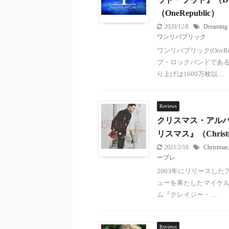
（OneRepublic）
2020/12/8
Dreaming
ワンリパブリック
ワンリパブリック(OneR
プ・ロックバンドである
り上げは1600万枚以 ...
Reviews
クリスマス・アルバ
リスマス』（Christ
2021/2/18
Christmas
ーブレ
2003年にリリースしたア
ューを果たしたマイケル
ム『クレイジー・ ...
Reviews