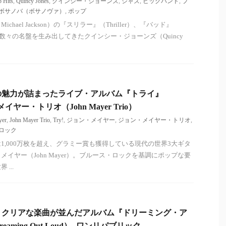
p Hits
,
Quincy Jones
,
クインシー・ジョーンズ
,
ジャズ
,
ビッグバンド
,
プ
ボサノバ（ボサノヴァ）
,
ポップ
hael Jackson）の『スリラー』（Thriller）、『バッド』
数々の名盤を生み出してきたクインシー・ジョーンズ（Quincy
の魅力が詰まったライブ・アルバム『トライ』
メイヤー・トリオ（John Mayer Trio）
yer
,
John Mayer Trio
,
Try!
,
ジョン・メイヤー
,
ジョン・メイヤー・トリオ
,
ロック
1,000万枚を超え、グラミー賞も獲得している現代の世界3大ギタ
イヤー（John Mayer）。ブルース・ロックを基調にポップな要
...
。クリアな楽曲が並んだアルバム『ドリーミング・ア
ming Out Loud）- ワンリパブリック