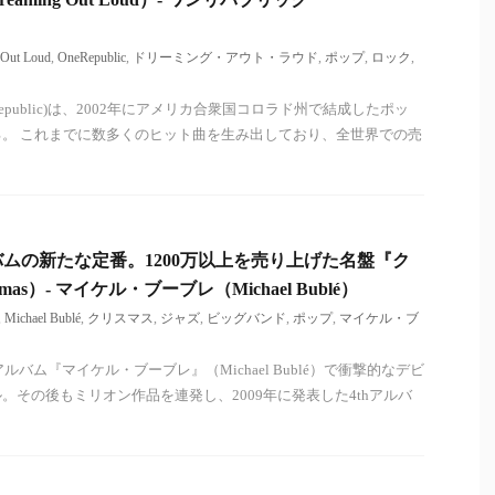
 Out Loud
,
OneRepublic
,
ドリーミング・アウト・ラウド
,
ポップ
,
ロック
,
epublic)は、2002年にアメリカ合衆国コロラド州で結成したポッ
。 これまでに数多くのヒット曲を生み出しており、全世界での売
ムの新たな定番。1200万以上を売り上げた名盤『ク
mas）- マイケル・ブーブレ（Michael Bublé）
,
Michael Bublé
,
クリスマス
,
ジャズ
,
ビッグバンド
,
ポップ
,
マイケル・ブ
ルバム『マイケル・ブーブレ』（Michael Bublé）で衝撃的なデビ
。その後もミリオン作品を連発し、2009年に発表した4thアルバ