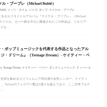
マイケル・ブーブレ（Michael Bublé）
Bublé
,
イッツ・タイム
,
ジャズ
,
ポップ
,
マイケル・ブーブレ
なるセルフタイトルアルバム『マイケル・ブーブレ』（Michael
したマイケル。カバー曲を中心に構成されたこの作品は、イタリア・
 ...
カン・ポップミュージックを代表する作品となったアル
・ドリーム』（Teenage Dream）- ケイティー・ペ
ry
,
Teenage Dream
,
ケイティー・ペリー
,
ダンスミュージック
,
ティーンエ
な支持を集めるカリフォルニア州出身の女性シンガー、ケイティ
rry）。Twitterのフォロワー数は1億人を超えており、ここ日本でもケ
..