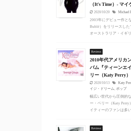
（It's Time）- 
2020/10/20
Michael 
2003年にデビュー作と
Bublé）をリリース
オーストラリア・イギリスな
Reviews
2010年代アメリ
バム『ティーンエイジ
リー（Katy Perry）
2020/10/13
Katy Per
イジ・ドリーム
,
ポップ
幅広い世代から圧倒的
ー・ペリー（Katy Pe
イティーのファンは多い .
Reviews