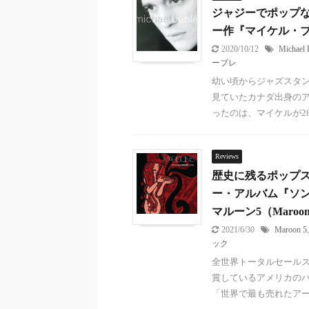
ジャジーでポップ
ー作『マイケル・ブーブ
2020/10/12
Michael 
ーブレ
幼い頃からジャズスタ
見ていたカナダ出身のアー
ったのは、マイケルが28歳 
Reviews
歴史に残るポップス
ー・アルバム『ソングス
マルーン5（Maroon
2021/6/30
Maroon 5
ック
全世界トータルセールス
賞しているアメリカのバン
「世界で最も売れたアーテ 