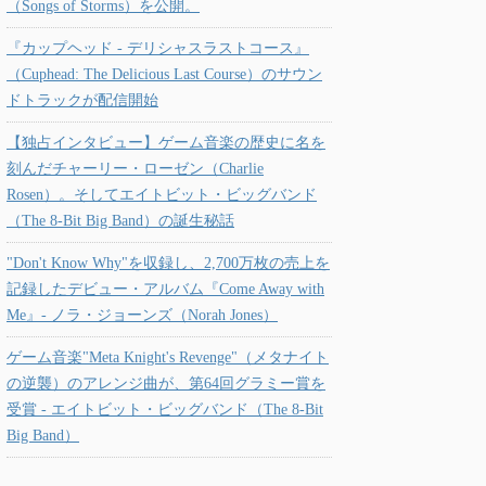
（Songs of Storms）を公開。
『カップヘッド - デリシャスラストコース』
（Cuphead: The Delicious Last Course）のサウン
ドトラックが配信開始
【独占インタビュー】ゲーム音楽の歴史に名を
刻んだチャーリー・ローゼン（Charlie
Rosen）。そしてエイトビット・ビッグバンド
（The 8-Bit Big Band）の誕生秘話
"Don't Know Why"を収録し、2,700万枚の売上を
記録したデビュー・アルバム『Come Away with
Me』- ノラ・ジョーンズ（Norah Jones）
ゲーム音楽"Meta Knight's Revenge"（メタナイト
の逆襲）のアレンジ曲が、第64回グラミー賞を
受賞 - エイトビット・ビッグバンド（The 8-Bit
Big Band）