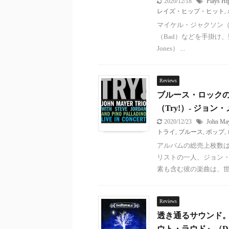
2020/12/18
Plays Hi
レイズ・ヒップ・ヒット
,
マイケル・ジャクソン（Mic
（Bad）などを手掛け、
Jones） ...
Reviews
ブルース・ロック
（Try!）- ジョン・
2020/12/23
John Ma
トライ
,
ブルース
,
ポップ
,
アルバムの総売上枚数は
リストの一人、ジョン・メ
素も含む彼の楽曲は、世界 
Reviews
透き通るサウンド
ウト・ラウド』（Drea