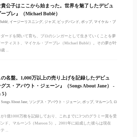
な貴公子はここから始まった。世界を魅了したデビュ
レ』（Michael Bublé）
Bublé
,
イージーリスニング
,
ジャズ
,
ビッグバンド
,
ポップ
,
マイケル・ブ
ンダードを聞いて育ち、プロのシンガーとして生きていくことを夢
ティスト、マイケル・ブーブレ（Michael Bublé）。その夢が叶
...
の名盤。1,000万以上の売り上げを記録したデビュ
・アバウト・ジェーン』（Songs About Jane） -
 5）
,
Songs About Jane
,
ソングス・アバウト・ジェーン
,
ポップ
,
マルーン5
,
ロ
が1億1000万枚を記録しており、これまでに3つのグラミー賞を受
ド、マルーン5（Maroon 5）。2001年に結成した彼らは現在
...